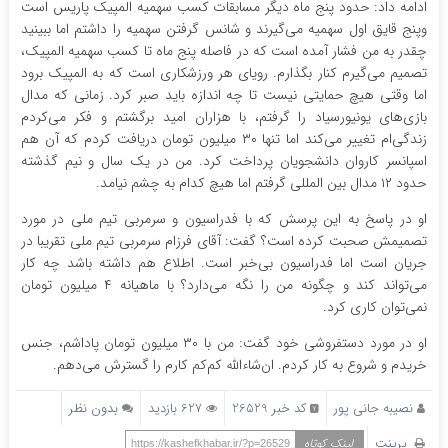
ادامه داد: حدود پنج ماه دیگر مسابقات کسب سهمیه المپیک پاریس است
وپنج قایق اول سهمیه می‌گیرند و شانس گرفتن سهمیه را داشتم اما ببینید
چقدر به من فشار آمده است که در فاصله پنج ماه تا کسب سهمیه المپیک،
تصمیم می‌گیرم کنار بگذارم. رویای هر ورزشکاری است که به المپیک برود
اما وقتی هیچ حمایتی نیست تا چه اندازه باید صبر کرد. زمانی که مدال
بازی‌های یونیورسیاد را گرفتم، با هزاران امید برگشتم و فکر می‌کردم
زندگی‌ام تغییر می‌کند اما تنها ۳۰ میلیون تومان دریافت کردم که آن هم
اسپانسر کاروان دانشجویان پرداخت کرد. من در یک سال و نیم گذشته
حدود ۱۲ مدال بین المللی گرفتم اما هیچ کدام به چشم نیامد.
او در پاسخ به این پرسش که با فدراسیون و سرمربی تیم ملی در مورد
تصمیمش صحبت کرده است؟ گفت: آقای فرزام سرمربی تیم ملی تقریبا در
جریان است اما فدراسیون بی‌خبر است. اطلاع هم داشته باشد چه کار
می‌تواند کند و چگونه من را نگه می‌دارد؟ با ماهیانه ۴ میلیون تومان
نمی‌توان کاری کرد.
او در مورد دستفروشی خود گفت: من با ۳۰ میلیون تومان پاداشم، جنس
خریدم و شروع به کار کردم. ان‌شاءالله کم‌کم کارم را گسترش می‌دهم.
نصیبه جانی پور
کد خبر 26529
627 بازدید
بدون نظر
پرینت
لینک کوتاه
https://kashefkhabar.ir/?p=26529