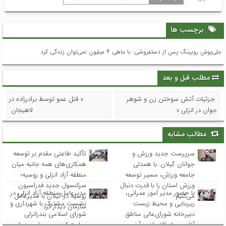
برچسب ها
ملی‌پوش رویینگ پس از دستفروشی: با ماهی ۴ میلیون نمی‌توان زندگی کرد
مطلب قبل و بعد
جزئیات آتش سوختن زن و شوهر
« قتل عمو توسط برادرزاده در
جوان در انزلی »
لاهیجان
مطالب مشابه
سرپرست جدید ورزش و
تأکید طاعتی مقدم بر توسعه
جوانان گیلان: با همدلی
همکاری‌های همه جانبه میان
جامعه ورزش، مسیر توسعه
منطقه آزاد انزلی و روسیه؛
ورزش استان را با قدرت دنبال
سرکنسول جدید فدراسیون
با حضور مدیر امور عمرانی،
مدیرعامل منطقه آزاد انزلی در
می‌کنیم
روسیه در گیلان با مدیرعامل
زیربنایی و محیط زیست
نشست مشترک با شهرداری و
سازمان دیدار کرد
دبیرخانه شورای‌عالی مناطق
شورای اسلامی بندرانزلی
آزاد و ویژه اقتصادی؛ آخرین
مطرح کرد: مسیر توسعه شهر