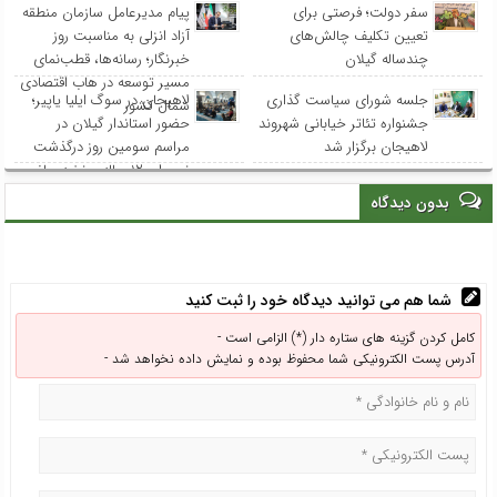
سفر دولت؛ فرصتی برای
پیام مدیرعامل سازمان منطقه
تعیین تکلیف چالش‌های
آزاد انزلی به مناسبت روز
چندساله گیلان
خبرنگار؛ رسانه‌ها، قطب‌نمای
مسیر توسعه در هاب اقتصادی
جلسه شورای سیاست گذاری
لاهیجان در سوگ ایلیا یاپیر؛
شمال کشور
جشنواره تئاتر خیابانی شهروند
حضور استاندار گیلان در
لاهیجان برگزار شد
مراسم سومین روز درگذشت
نوجوان ۱۲ ساله و نخبه ریاضی
استان
بدون دیدگاه
شما هم می توانید دیدگاه خود را ثبت کنید
کامل کردن گزینه های ستاره دار (*) الزامی است -
آدرس پست الکترونیکی شما محفوظ بوده و نمایش داده نخواهد شد -