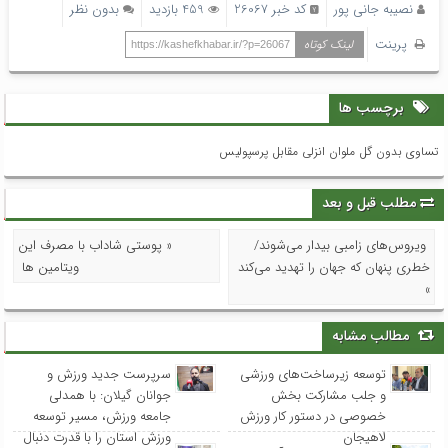
نصیبه جانی پور
کد خبر 26067
459 بازدید
بدون نظر
پرینت
لینک کوتاه
https://kashefkhabar.ir/?p=26067
برچسب ها
تساوی بدون گل ملوان انزلی مقابل پرسپولیس
مطلب قبل و بعد
ویروس‌های زامبی بیدار می‌شوند/
« پوستی شاداب با مصرف این
خطری پنهان که جهان را تهدید می‌کند
ویتامین ها
»
مطالب مشابه
توسعه زیرساخت‌های ورزشی
سرپرست جدید ورزش و
و جلب مشارکت بخش
جوانان گیلان: با همدلی
خصوصی در دستور کار ورزش
جامعه ورزش، مسیر توسعه
لاهیجان
ورزش استان را با قدرت دنبال