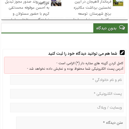
فرماندار لاهیجان در آیین
بررسی روند صدور مجوز تبدیل
می‌کنیم
نخستین برداشت مکانیزه
به احسن موقوفه محمدتقی
برنج شهرستان: توسعه
کریم با حضور مسئولان و
مکانیزاسیون، ضامن پایداری
نمایندگان روستاهای ساحلی
تولید برنج و حمایت از
بدون دیدگاه
کشاورزان است
شما هم می توانید دیدگاه خود را ثبت کنید
کامل کردن گزینه های ستاره دار (*) الزامی است -
آدرس پست الکترونیکی شما محفوظ بوده و نمایش داده نخواهد شد -