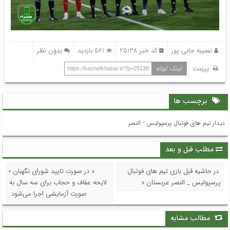
نصیبه جانی پور
کد خبر 25138
561 بازدید
بدون نظر
پرینت
لینک کوتاه
https://kashefkhabar.ir/?p=25138
برچسب ها
دیدار تیم های فوتبال پرسپولیس - النصر
مطلب قبل و بعد
در حاشیه قبل بازی تیم های فوتبال
« در صورت تایید شورای نگهبان ؛
پرسپولیس _ النصر عربستان »
لایحه عفاف و حجاب برای سه سال به
صورت آزمایشی اجرا می‌شود
مطالب مشابه