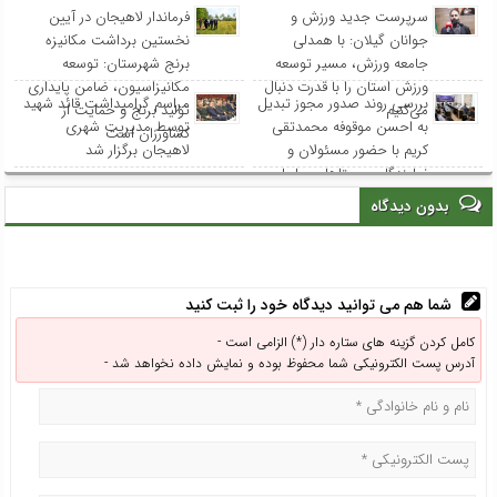
سرپرست جدید ورزش و
فرماندار لاهیجان در آیین
جوانان گیلان: با همدلی
نخستین برداشت مکانیزه
جامعه ورزش، مسیر توسعه
برنج شهرستان: توسعه
ورزش استان را با قدرت دنبال
مکانیزاسیون، ضامن پایداری
بررسی روند صدور مجوز تبدیل
مراسم گرامیداشت قائد شهید
می‌کنیم
تولید برنج و حمایت از
به احسن موقوفه محمدتقی
توسط مدیریت شهری
کشاورزان است
کریم با حضور مسئولان و
لاهیجان برگزار شد
نمایندگان روستاهای ساحلی
بدون دیدگاه
شما هم می توانید دیدگاه خود را ثبت کنید
کامل کردن گزینه های ستاره دار (*) الزامی است -
آدرس پست الکترونیکی شما محفوظ بوده و نمایش داده نخواهد شد -