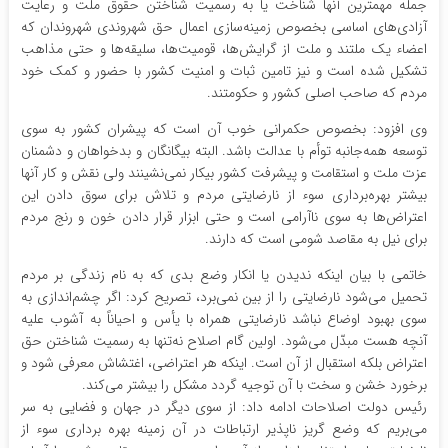
جمله مهمترین آنها شناخت یا به رسمیت شناختن حقوق ملت و رعایت
آزادی‌های اساسی بخصوص زمینه‌سازی اعمال حق شهروندی شهروندان که
اعضاء یک ملتند و ملت از گرایش‌ها، قومیت‌ها، سلیقه‌ها و حتی مذاهب
تشکیل شده است و نیز تامین ثبات و امنیت کشور با حضور و کمک خود
مردم که صاحب اصلی کشور و حکومتند.
وی افزود: بخصوص حکمرانی خوب آن است که پیشران کشور به سوی
توسعه همه‌جانبه توأم با عدالت باشد. البته بیگانگان و بدخواهان و دشمنان
عزت ملت و استقامت و پیشرفت کشور بیکار نمی‌نشینند ولی نقش و کار آنها
بیشتر بهره‌برداری سوء از نارضایتی مردم و تلاش برای سوق دادن این
اعتراض‌ها به سوی ناآرامی است و حتی ابزار قرار دادن خون و رنج مردم
برای نیل به مقاصد شومی است که دارند.
خاتمی با بیان اینکه ندیدن یا انکار وضع بدی که به نام زندگی بر مردم
تحمیل می‌شود نارضایتی را از بین نمی‌برد، تصریح کرد: اگر چشم‌اندازی به
سوی بهبود اوضاع نباشد نارضایتی همراه با یأس و احیاناً به آشوب علیه
آنچه هست مبدّل می‌شود. اولین گام اصلاح نه‌تنها به رسمیت شناختن حق
اعتراض بلکه استقبال از آن است. اینکه هر اعتراضی، اغتشاش معرفی شود و
برخورد خشن و سخت با آن توجیه گردد مشکل را بیشتر می‌کند.
رئیس دولت اصلاحات ادامه داد: از سوی دیگر در جهان و فضایی به سر
می‌بریم که وضع گریز ناپذیر ارتباطات در آن زمینه بهره برداری سوء از