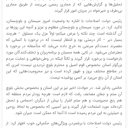
تحلیل‌ها و گزارش‌هایی که از مجاری رسمی می‌رسد از طریق مجاری
بی‌طرف و خیرخواه در جریان امور قرار گیرند.
رئیس دولت اصلاحات با اشاره به وضعیت امروز سیستان و بلوچستان،
تاکید کرد: در مورد سیستان و بلوچستان مظلوم و عزیز و آنچه این روزها بر
آن گذشته است چند نکته را عرض میکنم؛ اولاً عزل یک مسئول – هرچند
بسیار دیر – کار درستی بود و انتظار اینست که در برخورد با کسانی که
مقصرند دست‌کم سرعتی به خرج داده می‌شد که متأسفانه در برخورد با
معترضان می‌شود. در ثانی همه مسببان و برنامه‌ریزان و تخلف‌کنندگان مورد
بازخواست و برخورد قرار گیرند و ثالثاً اینکه در وطن‌خواهی و نجابت مردم
بزرگوار استان بخصوص قوم اصیل و محترم بلوچ تردیدی نیست؛ امری که
در مقاطع مختلف بروز و ظهور کرده است و نیز محرومیت‌هایی که این
استان از آن رنج می‌برد بر کسی پوشیده نیست.
خاتمی یادآور شد: در حوادث اخیر نیز بر این استان و بخصوص بخش بلوچ
آن ستم و جفای مضاعف رفت که لازم است هرچه زودتر مردم منطقه که
هم رنج محرومیت و هم ستم اشرار را بیش از دیگران احساس و تحمل
کرده‌اند مورد استمالت قرار گیرند و نیز آسیبی که بخصوص به لحاظ روحی
و حیثیتی به این مردم رسیده است تا آنجا که ممکن است جبران شود.
رئیس‌ دولت اصلاحات با برشمردن ویژگی‌های حکمرانی خوب اظهار کرد: از