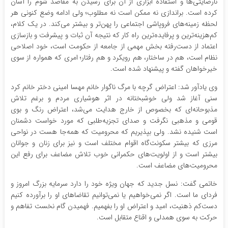
نارضایتی‌ها و استفاده ابزاری از آن برای رسیدن به مقاصد شوم را آسان
کرده است. براندازی نه ممکن است نه مطلوب؛ ولی ادامه وضع کنونی هر
لحظه زمینه‌های فروپاشی اجتماعی را پهن‌تر و بیشتر می‌کند. در یک کلام،
کم‌هزینه‌ترین و پرفایده‌ترین راه کار که نتیجه آن ثبات و پیشرفت و بازسازی
اعتماد از دست‌رفته بخش مهمی از جامعه از حکومت است، خود اصلاحی
نظام است، هم در ساختار، هم رویکرد و هم رفتار؛ امری که همواره از سوی
خیرخواهان گفته و پیشنهاد شده است.
وی یادآور شد: اعتراض گرچه با مرگ ناگوار خانم مهسا امینی دختر خانم کرد
سنی آغاز شد ولی خوشبختانه در اثر هوشیاری مردم و برغم تلاش
مذبوحانه‌ای که بخصوص از خارج هدایت می‌شد، اعتراض رنگ و بوی
قومی و مذهبی نگرفت و صدای تجزیه‌طلبی که مورد خواست دشمنان
است شنیده نشد. ولی بپذیریم که محرومیت که همه‌جا هست در نواحی
مرزی که بیشتر سکونت‌گاه اقوام مختلف است و نیز برای زنان و جوانان
بیشتر است و از اولویت‌های حکمرانی خوب تلاش مضاعف برای رفع این
محرومیت‌های مضاعف است.
خاتمی گفت: نسل جدید که جهان ویژه خود را دارد سرمایه بزرگ امروز و
فردای ما است. اگر نمی‌خواهیم یا نمی‌توانیم تقاضاهای او را برآورده کنیم
دست‌کم ذهنیت، امید و اعتراض او را بفهمیم. فهمیدن گام نخست تفاهم و
حرکت به سوی همدلی و اقناع متقابل است.