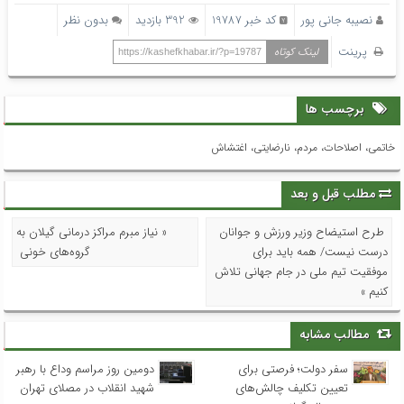
نصیبه جانی پور
کد خبر 19787
392 بازدید
بدون نظر
پرینت
لینک کوتاه
https://kashefkhabar.ir/?p=19787
برچسب ها
خاتمی، اصلاحات، مردم، نارضایتی، اغتشاش
مطلب قبل و بعد
طرح استیضاح وزیر ورزش و جوانان
« نیاز مبرم مراکز درمانی گیلان به
درست نیست/ همه باید برای
گروه‌های خونی
موفقیت تیم ملی در جام جهانی تلاش
کنیم »
مطالب مشابه
سفر دولت؛ فرصتی برای
دومین روز مراسم وداع با رهبر
تعیین تکلیف چالش‌های
شهید انقلاب در مصلای تهران