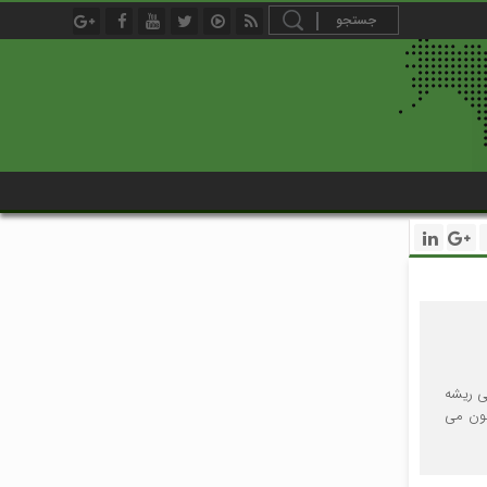
ی ریشه
یم، هم اکنون می