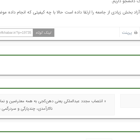
 آزاد بخش زیادی از جامعه را ارتقا داده است حالا با چه کیفیتی که انجام داده م
پرینت
لینک کوتاه
hefkhabar.ir/?p=19735
« انتصاب مجدد عبدالملکی یعنی دهن‌کجی به همه معترضین و نمادی
ناکارآمدی، چندپارگی و سردرگمی 