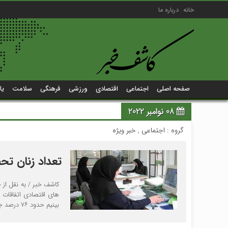
خانه
درباره ما
صفحه اصلی
اجتماعی
اقتصادی
ورزشی
فرهنگی
سلامت
یا
08 نوامبر 2022
گروه :
اجتماعی
,
خبر ویژه
تعداد زنان تحص
کاشف خبر / به نقل از 
بینیم حدود ۷۶ درصد جمعیت شهر نشین داریم یعنی جامعه ما […]