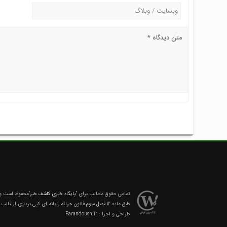
تمامی حقوق مطالب برای
"پایگاه خبری کاشف خبر"
محفوظ است و ه
طبق ماده 12 فصل سوم قانون جرائم رایانه ای کپی برداری از قالب و محتوا پیگرد قانونی خواهد داشت.
طراحی و اجرا :
Parandoush.ir