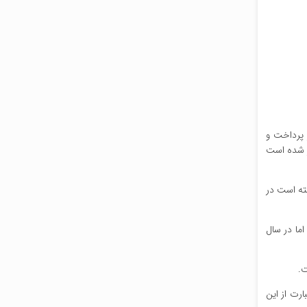
 پرداخت و
معه ما مدرن تر شده است
ر سال ۱۳۵۵ حدود ۵ میلیون نفر باسواد داشته است در
جویان از زنان بوده اند اما در سال
ت جمعیتی عبارت از این