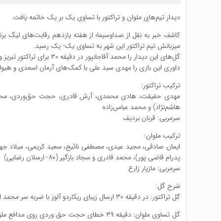
دیدار تیم‌های ملوان و تراکتور با تساوی یک بر یک خاتمه یافت.
کاشف خبر به نقل از صداوسیما؛ از هفته یازدهم رقابت‌های لیگ برتر 
میزبانش تیم تراکتور این شهر به تساوی یک- یک رسید.
گل‌های این دیدار را محمد آقاجانپور در دقیقه ۳٠ برای تراکتور تبریز و برای ملوان بندر انزلی هم سجاد بازگیر در دقیقه ۳۹ از روی نقطه پنالتی به ثمر رساندند.
داوری این بازی را مهدی سید علی با کمک‌های آرمان اسعدی و هیوا
ترکیب تراکتور:
هاشم‌نژاد) و محمد عباس‌زاده
سرمربی: قربان بردیف
ترکیب ملوان:
پدرام قاضی پور)، محمد قادری و سجاد بازگیر (۸۰- ارسلان رضایی)
سرمربی: مازیار زارع
شرح گل:
گل تراکتور: در دقیقه ۳٠ ارسال زیبای ریکاردو آلوز با ضربه سر محمد اقاجانپور وارد دروازه شد تا تراکتور پیش بیفتد.
گل تساوی ملوان: دقیقه ۳۹ خطای حجت حق وردی