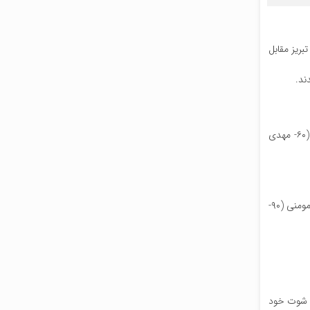
بریز مقابل
مهدی حقیقت، هادی محمدی، آرش قادری، حجت حق‌وردی، محمد آقاجان‌پور، ابوالفضل رزاق‌پور، ریکاردو آلوز، گوستاوو، رضا اسدی، کاوه رضایی (۶۰- مهدی
ایمان صادقی، مجید عیدی، مصطفی نائیج، سعید کریمی، میلاد جهانی، محمود مطلق‌زاده، صادق بارانی، مهران احمدی (۸۸- علیرضا خوشکفا)، مهدی مومنی (۹۰-
د و شوت خود