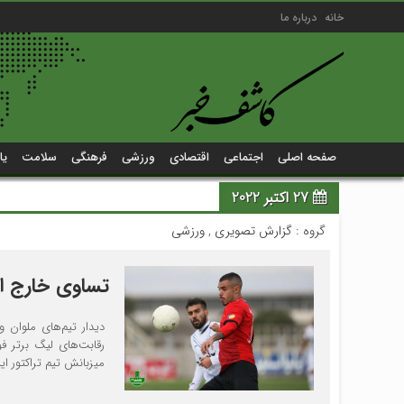
خانه
درباره ما
صفحه اصلی
اجتماعی
اقتصادی
ورزشی
فرهنگی
سلامت
یا
27 اکتبر 2022
گروه :
گزارش تصویری
,
ورزشی
تساوی خارج از خ
دیدار تیم‌های ملوان 
رقابت‌های لیگ برتر فو
میزبانش تیم تراکتور ا