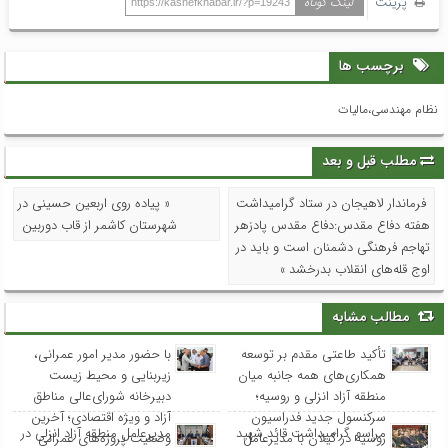
پرینت
لینک کوتاه
https://kashefkhabar.ir/?p=19243
برچسب ها
نظام مهندسی،مالیات
مطلب قبل و بعد
فرماندار لاهیجان در ستاد گرامیداشت
« پیاده روی اربعین حسینی در
هفته دفاع مقدس:دفاع مقدس پادزهر
شهرستان کاشمر از قاب دوربین
تهاجم فرهنگی دشمنان است و باید در
اوج قله‌های انقلاب بدرخشد »
مطالب مشابه
تأکید طاعتی مقدم بر توسعه
با حضور مدیر امور عمرانی،
همکاری‌های همه جانبه میان
زیربنایی و محیط زیست
منطقه آزاد انزلی و روسیه؛
دبیرخانه شورای‌عالی مناطق
سرکنسول جدید فدراسیون
آزاد و ویژه اقتصادی؛ آخرین
مراسم گرامیداشت قائد شهید
مدیرعامل منطقه آزاد انزلی در
روسیه در گیلان با مدیرعامل
وضعیت پروژه‌های عمرانی