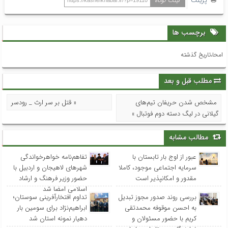
پرینت
لینک کوتاه
https://kashefkhabar.ir/?p=19110
برچسب ها
امحا،تاریخ گذشته
مطلب قبل و بعد
مشخص شدن حریفان تیم‌های
« قتل بر سر ارث _ رودسر
گیلانی در لیگ دسته دوم فوتبال »
مطالب مشابه
عبور از اوج بار تابستان با
تفاهم‌نامه خواهرخواندگی
سرمایه اجتماعی موجود، کاملا
شهرهای لاهیجان و اردبیل با
مقدور و امکانپذیر است
حضور وزیر فرهنگ و ارشاد
اسلامی امضا شد
بررسی روند صدور مجوز تبدیل
تداوم افتخارآفرینی سوستان؛
به احسن موقوفه محمدتقی
ابراهیم‌نژاد برای سومین بار
کریم با حضور مسئولان و
دهیار نمونه استان شد