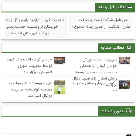
مطلب قبل و بعد
مدیرعامل شرکت کشت و صنعت
« حدیث کریمی؛ بازدید بازرس کل ویژه
مغان: شکایت از اهالی رسانه ممنوع »
خوزستان از وضعیت خدمت‌رسانی
مواکب شهرستان اندیمشک
مطالب مشابه
سرپرست جدید ورزش و
مراسم گرامیداشت قائد شهید
جوانان گیلان: با همدلی
توسط مدیریت شهری
جامعه ورزش، مسیر توسعه
لاهیجان برگزار شد
ورزش استان را با قدرت دنبال
ترکیب تیم‌ملی مقابل مصر لو
علی خورسند جلالی موفق به
می‌کنیم
فت
دریافت گواهینامه مدیریت
فوتبال آسیا شد
بدون دیدگاه