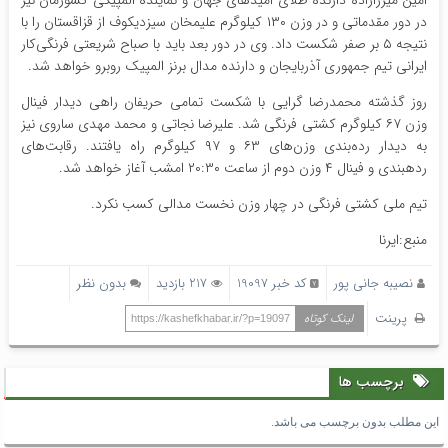
در دور مقدماتی و در وزن ۱۳۰ کیلوگرم علیمخان سیزدیکوف از قزاقستان را با
نتیجه ۵ بر صفر شکست داد. وی در دور بعد باید با صباح شریعتی فرنگی‌کار
ایرانی تیم جمهوری آذربایجان و دارنده مدال برنز المپیک روبرو خواهد شد.
روز گذشته محمدرضا گرایی با شکست تمامی حریفان راهی دیدار فینال
وزن ۶۷ کیلوگرم کشتی فرنگی شد. علیرضا نجاتی و محمد مهدی ساروی نیز
به دیدار رده‌بندی وزن‌های ۶۳ و ۹۷ کیلوگرم راه یافتند. رقابت‌های
ردهبندی و فینال ۴ وزن دوم از ساعت ۲۰:۳۰ امشب آغاز خواهد شد.
تیم ملی کشتی فرنگی در چهار وزن نخست مدالی کسب نکرد.
منبع:ایرنا
نصیبه جانی پور
کد خبر 19097
217 بازدید
بدون نظر
پرینت
لینک کوتاه
https://kashefkhabar.ir/?p=19097
برچسب ها
این مطلب بدون برچسب می باشد.