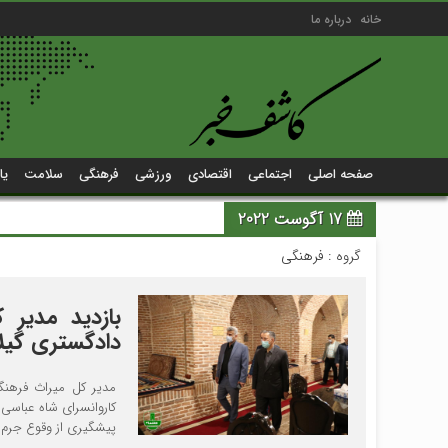
خانه
درباره ما
صفحه اصلی
اجتماعی
اقتصادی
ورزشی
فرهنگی
سلامت
یا
17 آگوست 2022
گروه :
فرهنگی
بازدید مدیر
دادگستری گیلا
مدیر کل میراث فرهنگ
کاروانسرای شاه عباسی ب
پیشگیری از وقوع جرم د