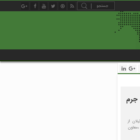
جرم
لان از
 ،معاون