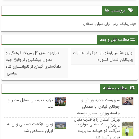
برچسب ها
فوتبال،لیگ برتر، انزلی،ملوان،استقلال
مطلب قبل و بعد
واریز ۵۰ میلیاردتومان دیگر از مطالبات
« بازدید مدیر کل میراث فرهنگی و
چایکاران شمال کشور »
معاون پیشگیری از وقوع جرم
دادگستری گیلان از کاروانسرای شاه
عباسی
مطالب مشابه
سرپرست جدید ورزش و
ترکیب تیم‌ملی مقابل مصر لو
جوانان گیلان: با همدلی
فت
جامعه ورزش، مسیر توسعه
ورزش استان را با قدرت دنبال
علی خورسند جلالی موفق به
زمان بازگشت تیم‌ملی زنان به
می‌کنیم
دریافت گواهینامه مدیریت
ایران مشخص شد
فوتبال آسیا شد