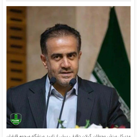
مدیرکل ورزش وجوانان گیلان دقایقی پیش از تایید ورزشگاه مرحوم قایقران