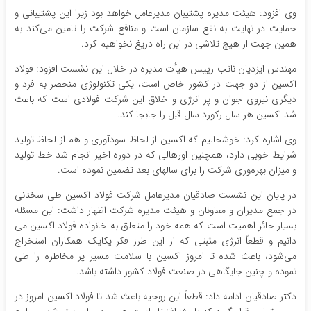
وی افزود: هیئت مدیره پشتیبان مدیرعامل خواهد بود زیرا این پشتیبانی و
حمایت در نهایت به نفع سازمان است و منافع شرکت را تامین می‌کند به
همین جهت از هیچ تلاشی در این راه دریغ نخواهیم کرد.
مهندس ایزدیان نائب رییس هیأت مدیره در خلال این نشست افزود: فولاد
اکسین از دو جهت در کشور خاص است، یکی تکنولوژی منحصر به فرد و
دیگری نیروی جوان و پر انرژی و خلاق این شرکت فولادی است که باعث
شد اکسین هر سال رکورد سال قبل را جابجا کند.
وی اشاره کرد: خوشحالیم که اکسین از لحاظ سودآوری و هم از لحاظ تولید
شرایط خوبی دارد، همچنین اورهالی که در دوره اخیر انجام شد خط تولید
و میزان بهره‌وری شرکت را برای سالهای بعد تضمین نموده است.
در پایان این نشست صادقیان مدیرعامل شرکت فولاد اکسین طی سخنانی
در جمع مدیران و معاونان و هیئت مدیره شرکت اظهار داشت: این مسئله
بسیار حائز اهمیت است که همه خود را متعلق به خانواده فولاد اکسین می
دانیم و قطعاً انرژی مثبتی که از این طرز فکر یکایک همکاران استخراج
می‌شود، باعث شده تا امروز اکسین با سلامت مسیر پر مخاطره را طی
نموده و چنین جایگاهی در صنعت فولاد کشور داشته باشد.
دکتر صادقیان ادامه داد: قطعاً این روحیه باعث شد تا فولاد اکسین امروز در