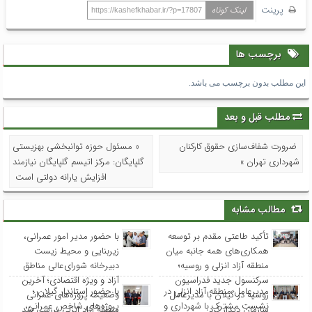
پرینت
لینک کوتاه
https://kashefkhabar.ir/?p=17807
برچسب ها
این مطلب بدون برچسب می باشد.
مطلب قبل و بعد
ضرورت شفاف‌سازی حقوق کارکنان
« مسئول حوزه توانبخشی بهزیستی
شهرداری تهران »
گلپایگان: مرکز اتیسم گلپایگان نیازمند
افزایش یارانه دولتی است
مطالب مشابه
تأکید طاعتی مقدم بر توسعه
با حضور مدیر امور عمرانی،
همکاری‌های همه جانبه میان
زیربنایی و محیط زیست
منطقه آزاد انزلی و روسیه؛
دبیرخانه شورای‌عالی مناطق
سرکنسول جدید فدراسیون
آزاد و ویژه اقتصادی؛ آخرین
مدیرعامل منطقه آزاد انزلی در
با حضور استاندار گیلان ؛
روسیه در گیلان با مدیرعامل
وضعیت پروژه‌های عمرانی
نشست مشترک با شهرداری و
پروژه‌های شاخص عمرانی،
سازمان دیدار کرد
منطقه آزاد انزلی بررسی شد