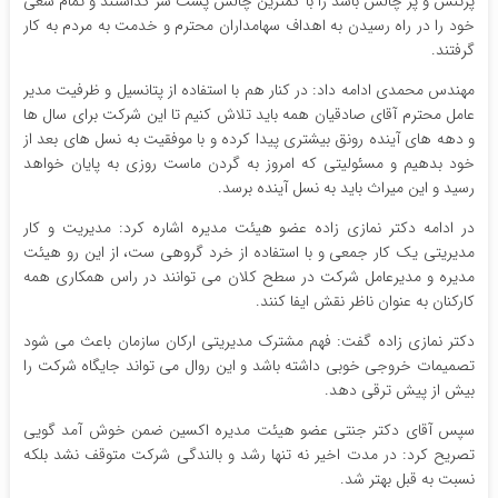
پرتنش و پر چالش باشد را با کمترین چالش پشت سر گذاشتند و تمام سعی
خود را در راه رسیدن به اهداف سهامداران محترم و خدمت به مردم به کار
گرفتند.
مهندس محمدی ادامه داد: در کنار هم با استفاده از پتانسیل و ظرفیت مدیر
عامل محترم آقای صادقیان همه باید تلاش کنیم تا این شرکت برای سال ها
و دهه های آینده رونق بیشتری پیدا کرده و با موفقیت به نسل های بعد از
خود بدهیم و مسئولیتی که امروز به گردن ماست روزی به پایان خواهد
رسید و این میراث باید به نسل آینده برسد.
در ادامه دکتر نمازی زاده عضو هیئت مدیره اشاره کرد: مدیریت و کار
مدیریتی یک کار جمعی و با استفاده از خرد گروهی ست، از این رو هیئت
مدیره و مدیرعامل شرکت در سطح کلان می توانند در راس همکاری همه
کارکنان به عنوان ناظر نقش ایفا کنند.
دکتر نمازی زاده گفت: فهم مشترک مدیریتی ارکان سازمان باعث می شود
تصمیمات خروجی خوبی داشته باشد و این روال می تواند جایگاه شرکت را
بیش از پیش ترقی دهد.
سپس آقای دکتر جنتی عضو هیئت مدیره اکسین ضمن خوش آمد گویی
تصریح کرد: در مدت اخیر نه تنها رشد و بالندگی شرکت متوقف نشد بلکه
نسبت به قبل بهتر شد.