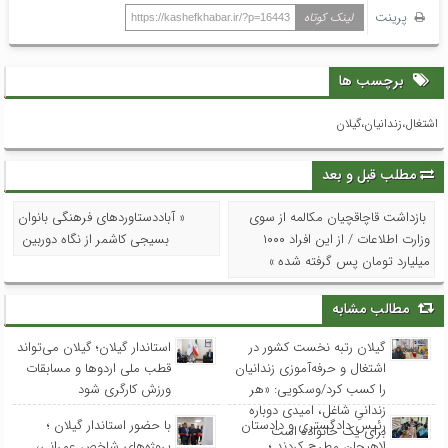
پرینت
لینک کوتاه
https://kashefkhabar.ir/?p=16443
برچسب ها
اشتغال،زندانیان،گیلان
مطلب قبل و بعد
بازداشت قاچاقچیان مکالمه از سوی
« آباددستاوردهای فرهنگی بانوان
وزارت اطلاعات / از این افراد ۱۰۰۰
بسیجی کاشمر از نگاه دوربین
میلیارد تومان پس گرفته شده »
مطالب مشابه
گیلان رتبه نخست کشور در
استاندار گیلان؛ گیلان می‌تواند
اشتغال و حرفه‌آموزی زندانیان
قطب ملی اردوها و مسابقات
را کسب کرد/وسکویی: «هر
ورزش کارگری شود
زندانیِ شاغل، امیدی دوباره
رئیس دادگستری و دادستان
با حضور استاندار گیلان ؛
برای یک خانواده است
لاهیجان مطرح کردند ؛
پروژه‌های شاخص عمرانی،