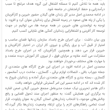
باید همه ما تلاش کنیم تا مسئله اشتغال این گروه هدف مرتفع تا سبب
درآمدزایی و حفظ کرامتشان در جامعه شود.
در ادامه محمدی اصل مدیر کل زندان های گیلان حضور خیرین و کارآفرینان
را یکی از پله های صعود در زمینه اشتغال برای زندانیان عنوان کرد و افزود: با
توجه به توانمندی های خیرین در همه عرصه ها، می توانیم در جهت
توسعه کار آفرینی و اشتغالزایی زندانیان کمکی های شایانی کسب کنیم.
وی بیان داشت : برای اجرای طرح بامداد سازمان زندانها فضای مناسب و
امتیاز از قیبل آب و برق رایگان و نیروی کار ارزان در اختیار کارآفرینان و
خیرین قرار می دهد و همچنین کارآفرینان که در اجرای طرح بامداد
مشارکت می کنند علاوه بر مزایای فوق ، از نیروی کار آموزش دیده متعدد و
با مهارت های مختلف برخوردار خواهند بود
محمدی اصل در ادامه افزود در اجرای این طرح کارگاه های متعددی از
جمله جوراب بافی ، اتصالات لوازم برقی ، گلسازی ، ساخت درب آسانسور ،
گلسازی ، بسته بندی و کارگاه های متعددی دیگر آماده و زندانیان شروع به
کار شده اند که در ادامه مسیر این امر گسترش فراوانی خواهد یافت
دکتر هاجر تحریری نیک صفت مدیرعامل مجمع خیرین گیلان ضمن اشاره
به برگزاری این همایش گفت: به منظور اجرای سند تحول قضایی و رفع
چالش‌های موجود، با انتخاب زندان‌های استان گیلان به عنوان پایلوت، قرار
است تمامی راهکار‌های لازم را برای ارتقاء وضعیت زندان‌ها بکار گیرد،که
براین اساس مهمترین محور در بحث تحول زندان‌ها اشتغال مولد و پایدار و