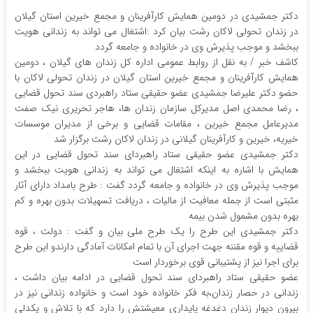
دکتر جمشیدی در دومین همایش کارآفرینان و مجمع خیرین استان گیلان
در زندان تحولی لاکان رشت بیان کرد :اشتغال می تواند به زندانی هویت
ببخشد و موجب پذیرش وی در خانواده و جامعه گردد
کاشف خبر / به نقل از روابط عمومی اداره کل زندان های گیلان ، دومین
همایش کارآفرینان و مجمع خیرین استان گیلان در زندان تحولی لاکان با
حضو دکتر علیرضا جمشیدی عضو حقیقی ستاد راهبردی سند تحول قضایی
، رضا محمدی اصل مدیرکل سازمان زندان ها، هاجر تحریری نیک صفت
مدیرعامل مجمع خیرین ، مقامات قضایی و برخی از مدیران موسسات
خیریه، خیرین و کارآفرینان گیلانی در زندان لاکان رشت برگزار شد
دکتر جمشیدی عضو حقیقی ستاد راهبردای سند تحول قضایی در این
همایش با اشاره به اینکه اشتغال می تواند به زندانی هویت ببخشد و
موجب پذیرش وی در خانواده و جامعه گردد گفت : طرح بامداد دارای آثار
مثبتی است از جمله معافیت از مالیات ، دریافت تسهیلات بدون بهره و کم
بهره بدون مشمول شدن بیمه
دکتر جمشیدی این طرح را یک طرح ملی بیان و گفت : دولت ، قوه
قضاییه و قوه مقننه جهت اجرای آن با تمام امکانات آمادگی دارندو این طرح
برای اجرا نیز از پشتیبانی قوی برخوردار است
عضو حقیقی ستاد راهبردای سند تحول قضایی در ادامه بیان داشت ،
زندانی در حصار زندان،به فکر خانواده خود است و خانواده زندانی نیز در
بیرون دیوار زندان دغدغه پایداری معیشتش را دارد که با تلاش و یکدلی