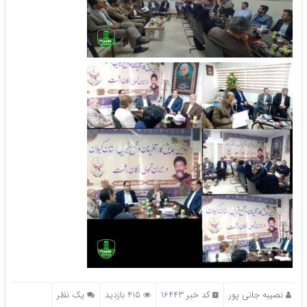
نصیبه جانی پور
کد خبر 16443
415 بازدید
يک نظر