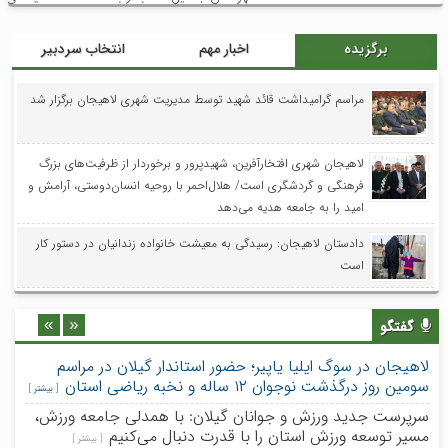
استان گیلان تقدیر شد. کاشف خبر/ همایش
بزرگ تجلیل از رئیس و اعضای هیئت‌مدیره
برگزیده
اخبار مهم
انتخاب سردبیر
اتحادیه املاک و اتومبیل شهرستان لاهیجان با
حضور معاون فرماندار، رئیس دادگستری،
مراسم گرامیداشت قائد شهید توسط مدیریت شهری لاهیجان برگزار شد
دادستان، فرمانده […]
لاهیجان شهری افتخارآفرین، شهیدپرور و برخوردار از ظرفیت‌های بزرگ
فرهنگی و گردشگری است/ هلال‌احمر با روحیه انسان‌دوستی، آرامش و
امید را به جامعه هدیه می‌دهد
دادستان لاهیجان: رسیدگی به معیشت خانواده زندانیان در دستور کار
است
»
«
گفتگو
لاهیجان در سوگ ایلیا یاپیر؛ حضور استاندار گیلان در مراسم
سومین روز درگذشت نوجوان ۱۲ ساله و نخبه ریاضی استان
[ بیشتر ]
سرپرست جدید ورزش و جوانان گیلان: با همدلی جامعه ورزش،
مسیر توسعه ورزش استان را با قدرت دنبال می‌کنیم
[ بیشتر ]