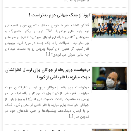
کرونا از جنگ جهانی دوم بدتر است !
گفتگو کاشف خبر با هومن محقق منتظری مربی لاهیجانی
تیم پایه های نیندورف TSV کرایس لیگای هامبورگ و
مدیرعامل آکادمی حرفه ای فوتبال سپیدرود لاهیجان ،در متن
زیر بخوانید ؛ سوالات را با یک جمله در مورد کرونا ویروس
آغاز کنیم. اگر همین الان کرونا ویروس رو به دستت میدادن
چه بلایی سرش می اوردی؟ […]
درخواست وزیر رفاه از جوانان برای ارسال نظراتشان
جهت مبارزه با فقر ناشی از کرونا
درخواست وزیر رفاه از جوانان برای ارسال نظراتشان جهت
مبارزه با فقر ناشی از کرونا وزیر تعاون،کار و رفاه اجتماعی در
پیامی به مناسبت ولادت حضرت علی اکبر(ع) و روز جوان، از
جوانان خواست برای مبارزه با فقر ناشی از بحران کرونا کمک
و با ارسال دیدگاه‌ها، پیشنهادها و حتی نقدهای خود در
تدوین ساز […]