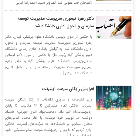
مناطق آزاد و ویژه اقتصادی؛ آخرین وضعیت پروژه‌های عمرانی منطقه آزاد انزلی
لاهیجان ضد عفونی شد. تصاویر ؛سید احمدرضا کیایی
بررسی شد
در راستای ظرفیت‌سازی و توسعه: فاز اول افزایش ظرفیت پست لاهیجان۲ به
دکتر زهره تیموری سرپرست مدیریت توسعه
بهره‌برداری و در مدار قرار گرفت
سازمان و تحول اداری دانشگاه شد.
با حضور معاون امور هنری وزارت فرهنگ و ارشاد اسلامی؛جلسه شورای
با حکمی از سوی رییس دانشگاه علوم پزشکی گیلان، دکتر
سیاستگذاری جشنواره تئاتر خیابانی شهروند لاهیجان برگزار شد
زهره تیموری سرپرست مدیریت توسعه سازمان و تحول
اداری دانشگاه شد. به گزارش پایگاه اطلاع رسانی دانشگاه
علوم پزشکی گیلان(وب دا)؛ با حکمی از سوی دکتر ارسلان
سالاری-رییس دانشگاه علوم پزشکی گیلان، دکتر زهره
تیموری سرپرست مدیریت توسعه سازمان و تحول اداری
دانشگاه شد. پیش […]
افزایش رایگان سرعت اینترنت
وزیر ارتباطات و فناوری اطلاعات از ارتقا رایگان سرعت
اینترنت خانگی تمام مشترکین تا ۱۶ مگابیت تا پایان
اردیبهشت‌ماه خبر داد. «محمدجواد آذری جهرمی» بامداد
دوشنبه در توییتر خود نوشت: ‏با آغاز مجدد کلاس‌های
مجازی مدارس و دانشگاه‌ها، به شرکت‌های اینترنت خانگی
ابلاغ کردیم که تا پایان اردیبهشت سرعت تمام مشترکین خود
را «رایگان» به […]