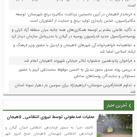
است
فرماندار لاهیجان در آیین نخستین برداشت مکانیزه برنج شهرستان: توسعه
مکانیزاسیون، ضامن پایداری تولید برنج و حمایت از کشاورزان است
تأکید طاعتی مقدم بر توسعه همکاری‌های همه جانبه میان منطقه آزاد انزلی و
روسیه؛سرکنسول جدید فدراسیون روسیه در گیلان با مدیرعامل سازمان دیدار کرد
تفاهم‌نامه خواهرخواندگی شهرهای لاهیجان و اردبیل با حضور وزیر فرهنگ و
ارشاد اسلامی امضا شد
فراخوان پانزدهمین جشنواره تئاتر خیابانی شهروند لاهیجان اعلام شد
بررسی روند صدور مجوز تبدیل به احسن موقوفه محمدتقی کریم با حضور
مسئولان و نمایندگان روستاهای ساحلی
تداوم افتخارآفرینی سوستان؛ ابراهیم‌نژاد برای سومین بار دهیار نمونه استان
شد
فرماندار لاهیجان در جلسه هماهنگی جشنواره رسانه‌ای چای:جشنواره رسانه‌ای
آخرین اخبار
چای، فرصتی برای تقویت برند لاهیجان و فرهنگ مصرف چای ایرانی است
استاندار گیلان؛ گیلان می‌تواند قطب ملی اردوها و مسابقات ورزش کارگری
عملیات ضدعفونی توسط نیروی انتظامی_ لاهیجان
شود
کاشف خبر/ به دستور فرماندهی انتظامی استان گیلان و
با حضور مدیر امور عمرانی، زیربنایی و محیط زیست دبیرخانه شورای‌عالی
فرماندهی انتظامی شهرستان لاهیجان صبح امروز شهر