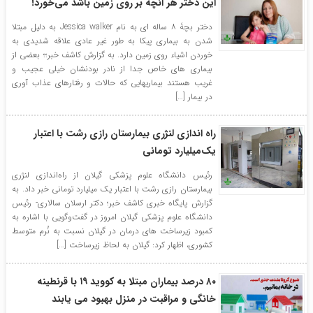
این دختر هر آنچه بر روی زمین باشد می‌خورد!
دختر بچۀ ۸ ساله ای به نام Jessica walker به دلیل مبتلا
شدن به بیماری پیکا به طور غیر عادی علاقه شدیدی به
خوردن اشیاء روی زمین دارد. به گزارش کاشف خبر؛؛ بعضی از
بیماری های خاص جدا از نادر بودنشان خیلی عجیب و
غریب هستند بیماریهایی که حالات و رفتارهای عذاب آوری
در بیمار […]
راه اندازی لنژری بیمارستان رازی رشت با اعتبار
یک‌میلیارد تومانی
رئیس دانشگاه علوم پزشکی گیلان از راه‌اندازی لنژری
بیمارستان رازی رشت با اعتبار یک میلیارد تومانی خبر داد. به
گزارش پایگاه خبری کاشف خبر؛ دکتر ارسلان سالاری- رئیس
دانشگاه علوم پزشکی گیلان امروز در گفت‌و‌گویی با اشاره به
کمبود زیرساخت های درمان در گیلان نسبت به نُرم متوسط
کشوری، اظهار کرد: گیلان به لحاظ زیرساخت […]
۸۰ درصد بیماران مبتلا به کووید ۱۹ با قرنطینه
خانگی و مراقبت در منزل بهبود می یابند