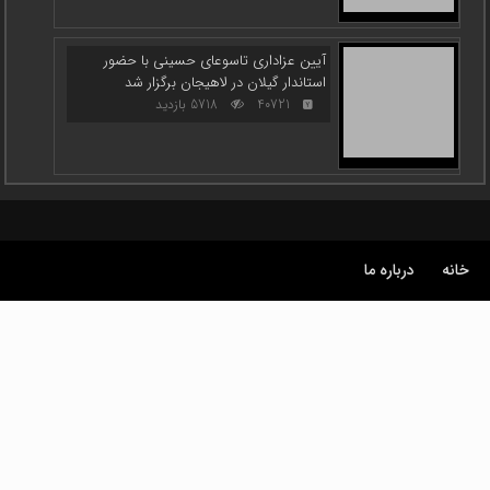
لاهیجان
40678
7946 بازدید
دومین روز مراسم وداع با رهبر شهید انقلاب
در مصلای تهران
40791
5190 بازدید
خانه
درباره ما
تجلیل از اتحادیه املاک و اتومبیل لاهیجان به
مناسبت کسب رتبه نخست استان گیلان
40640
8302 بازدید