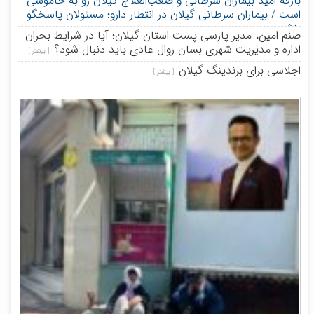
بارقه امید بیماران سرطانی و صعب‌العلاج گیلان رو به خاموشی
است / بیماران سرطانی گیلان در انتظار دارو؛ مسئولان پاسخگو
باشند
[ بیشتر ]
صنم امین، مدیر پارسی پست استان گیلان؛ آیا در شرایط بحران
اداره و مدیریت شهری بسان روال عادی باید دنبال شود؟
[ بیشتر ]
اجلاسی برای برندینگ گیلان
[ بیشتر ]