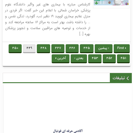
کارشناس مبارزه با بیماری های غیر واگیر دانشگاه علوم
پزشکی خراسان شمالی با اعلام این خبر گفت: اگر فردی در
منزل علایم بیماری کووید ۱۹ نظیر تب، گلودرد، تنگی نفس و
… را داشته باشد، بهتر است به مراکز ۱۶ ساعته مراجعه کند و
از خدمات و توصیه های مراقبین سلامت و تجویز پزشکان
بهره […]
« First
‹ پیشین
445
446
447
448
449
450
451
452
453
بعدی ›
آخرین »
تبلیغات