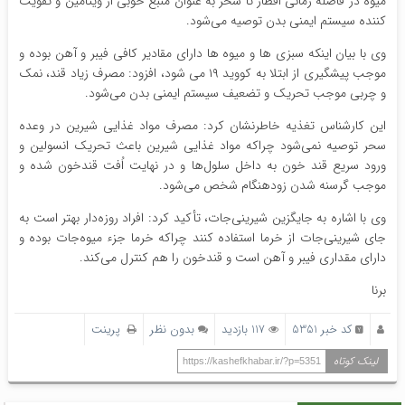
میوه در فاصله زمانی افطار تا سحر به عنوان منبع خوبی از ویتامین و تقویت
کننده سیستم ایمنی بدن توصیه می‌شود.
وی با بیان اینکه سبزی ها و میوه ها دارای مقادیر کافی فیبر و آهن بوده و
موجب پیشگیری از ابتلا به کووید ۱۹ می شود، افزود: مصرف زیاد قند، نمک
و چربی موجب تحریک و تضعیف سیستم ایمنی بدن می‌شود.
این کارشناس تغذیه خاطرنشان کرد: مصرف مواد غذایی شیرین در وعده
سحر توصیه نمی‌شود چراکه مواد غذایی شیرین باعث تحریک انسولین و
ورود سریع قند خون به داخل سلول‌ها و در نهایت اُفت قندخون شده و
موجب گرسنه شدن زودهنگام شخص می‌شود.
وی با اشاره به جایگزین شیرینی‌جات، تأکید کرد: افراد روزه‌دار بهتر است به
جای شیرینی‌جات از خرما استفاده کنند چراکه خرما جزء میوه‌جات بوده و
دارای مقداری فیبر و آهن است و قندخون را هم کنترل می‌کند.
برنا
کد خبر 5351
117 بازدید
بدون نظر
پرینت
لینک کوتاه
https://kashefkhabar.ir/?p=5351