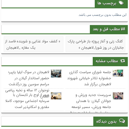
برچسب ها
این مطلب بدون برچسب می باشد.
مطلب قبل و بعد
کلنگ زنی و آغاز پروژه باز طراحی پارک
« کشف مواد غذایی و شوینده فاسد از
جانبازان در روز شورا_لاهیجان »
یک مغازه _لاهیجان
مطالب مشابه
جلسه شورای سیاست گذاری
لاهیجان در سوگ ایلیا یاپیر؛
جشنواره تئاتر خیابانی شهروند
حضور استاندار گیلان در
لاهیجان برگزار شد
مراسم سومین روز درگذشت
نوجوان ۱۲ ساله و نخبه ریاضی
سرپرست جدید ورزش و
عبور از اوج بار تابستان با
استان
جوانان گیلان: با همدلی
سرمایه اجتماعی موجود، کاملا
جامعه ورزش، مسیر توسعه
مقدور و امکانپذیر است
ورزش استان را با قدرت دنبال
می‌کنیم
بدون دیدگاه