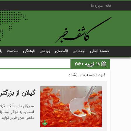
خانه
درباره ما
صفحه اصلی
اجتماعی
اقتصادی
ورزشی
فرهنگی
سلامت
یا
18 فوریه 2020
گروه : دسته‌بندی نشده
گیلان از بزرگت
مدیرکل دامپزشکی گیلان
استان، به دیگر استانها
ماهی های قرمز تولید د