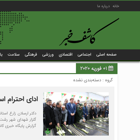
خانه
درباره ما
صفحه اصلی
اجتماعی
اقتصادی
ورزشی
فرهنگی
سلامت
یا
01 فوریه 2020
گروه : دسته‌بندی نشده
ادای احترام اس
دکتر ارسلان زارع استا
گلزار شهدای شهر رشت 
گزارش پایگاه خبری کاشف