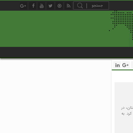
ان، در
رد. به