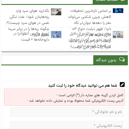
بر اساس تازه‌ترین تحقیقات:
نگذارید هوای سرد وارد
کاهش چربی شکمی می‌تواند
ریه‌هایتان شود/ علت تنگی
مغز را دهه‌ها جوان‌تر نگه
نفس در هوای سرد چیست؟/
دارد/ ظهور دیابت «نوع ۳»؛
چگونه ریه‌ها را در برابر سرما
معاون وزیر بهداشت از دلایل
توزیع واکسن‌ آنفلوآنزا در
حتی لاغرها هم در امان
مقاوم کنیم؟
کمبود دارو می گوید/ چاره ای
داروخانه‌ها + قیمت
نیستند/ چرا چربی دور شکم
جز اصلاح قیمت نداریم
صرفاً یک خطر قلبی نیست؟
بدون دیدگاه
شما هم می توانید دیدگاه خود را ثبت کنید
کامل کردن گزینه های ستاره دار (*) الزامی است -
آدرس پست الکترونیکی شما محفوظ بوده و نمایش داده نخواهد شد -