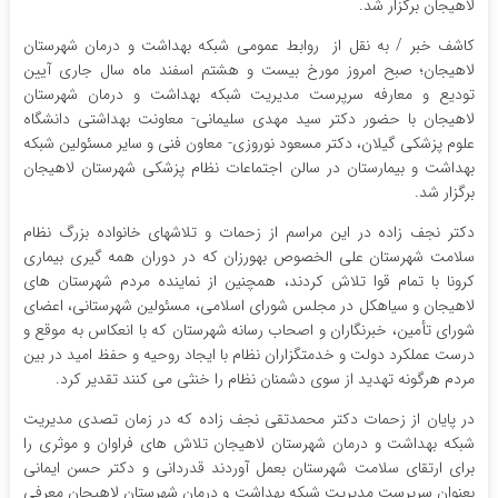
لاهیجان برگزار شد.
کاشف خبر / به نقل از روابط عمومی شبکه بهداشت و درمان شهرستان
لاهیجان؛ صبح امروز مورخ بیست و هشتم اسفند ماه سال جاری آیین
تودیع و معارفه سرپرست مدیریت شبکه بهداشت و درمان شهرستان
لاهیجان با حضور دکتر سید مهدی سلیمانی- معاونت بهداشتی دانشگاه
علوم پزشکی گیلان، دکتر مسعود نوروزی- معاون فنی و سایر مسئولین شبکه
بهداشت و بیمارستان در سالن اجتماعات نظام پزشکی شهرستان لاهیجان
برگزار شد.
دکتر نجف زاده در این مراسم از زحمات و تلاشهای خانواده بزرگ نظام
سلامت شهرستان علی الخصوص بهورزان که در دوران همه گیری بیماری
کرونا با تمام قوا تلاش کردند، همچنین از نماینده مردم شهرستان های
لاهیجان و سیاهکل در مجلس شورای اسلامی، مسئولین شهرستانی، اعضای
شورای تأمین، خبرنگاران و اصحاب رسانه شهرستان که با انعکاس به موقع و
درست عملکرد دولت و خدمتگزاران نظام با ایجاد روحیه و حفظ امید در بین
مردم هرگونه تهدید از سوی دشمنان نظام را خنثی می کنند تقدیر کرد.
در پایان از زحمات دکتر محمدتقی نجف زاده که در زمان تصدی مدیریت
شبکه بهداشت و درمان شهرستان لاهیجان تلاش های فراوان و موثری را
برای ارتقای سلامت شهرستان بعمل آوردند قدردانی و دکتر حسن ایمانی
بعنوان سرپرست مدیریت شبکه بهداشت و درمان شهرستان لاهیجان معرفی