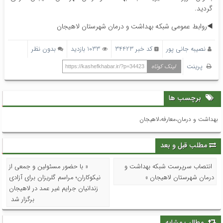
گردید.
◀️روابط عمومی شبکه بهداشت و درمان شهرستان لاهیجان
نصیبه جانی پور
کد خبر 34423
1033 بازدید
بدون نظر
پرینت
لینک کوتاه
https://kashefkhabar.ir/?p=34423
برچسب ها
بهداشت و درمان،معارفه،لاهیجان
مطلب قبل و بعد
انتصاب سرپرست شبکه بهداشت و
« با حضور مسئولین و جمعی از
درمان شهرستان لاهیجان »
نیکوکاران؛ مراسم گلریزان برای آزادی
زندانیان جرایم غیر عمد در لاهیجان
برگزار شد
مطالب مشابه