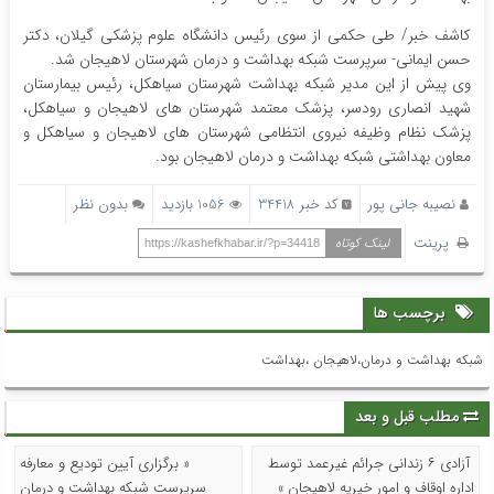
کاشف خبر/ طی حکمی از سوی رئیس دانشگاه علوم پزشکی گیلان، دکتر
حسن ایمانی- سرپرست شبکه بهداشت و درمان شهرستان لاهیجان شد.
وی پیش از این مدیر شبکه بهداشت شهرستان سیاهکل، رئیس بیمارستان
شهید انصاری رودسر، پزشک معتمد شهرستان های لاهیجان و سیاهکل،
پزشک نظام وظیفه نیروی انتظامی شهرستان های لاهیجان و سیاهکل و
معاون بهداشتی شبکه بهداشت و درمان لاهیجان بود.
نصیبه جانی پور
کد خبر 34418
1056 بازدید
بدون نظر
پرینت
لینک کوتاه
https://kashefkhabar.ir/?p=34418
برچسب ها
شبکه بهداشت و درمان،لاهیجان ،بهداشت
مطلب قبل و بعد
آزادی ۶ زندانی جرائم غیرعمد توسط
« برگزاری آیین تودیع و معارفه
اداره اوقاف و امور خیریه لاهیجان »
سرپرست شبکه بهداشت و درمان