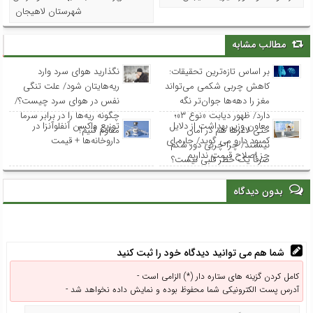
شهرستان لاهیجان
مطالب مشابه
بر اساس تازه‌ترین تحقیقات:
نگذارید هوای سرد وارد
کاهش چربی شکمی می‌تواند
ریه‌هایتان شود/ علت تنگی
مغز را دهه‌ها جوان‌تر نگه
نفس در هوای سرد چیست؟/
دارد/ ظهور دیابت «نوع ۳»؛
چگونه ریه‌ها را در برابر سرما
معاون وزیر بهداشت از دلایل
توزیع واکسن‌ آنفلوآنزا در
حتی لاغرها هم در امان
مقاوم کنیم؟
کمبود دارو می گوید/ چاره ای
داروخانه‌ها + قیمت
نیستند/ چرا چربی دور شکم
جز اصلاح قیمت نداریم
صرفاً یک خطر قلبی نیست؟
بدون دیدگاه
شما هم می توانید دیدگاه خود را ثبت کنید
کامل کردن گزینه های ستاره دار (*) الزامی است -
آدرس پست الکترونیکی شما محفوظ بوده و نمایش داده نخواهد شد -