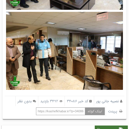
نصیبه جانی پور
کد خبر 34086
3492 بازدید
بدون نظر
پرینت
لینک کوتاه
https://kashefkhabar.ir/?p=34086