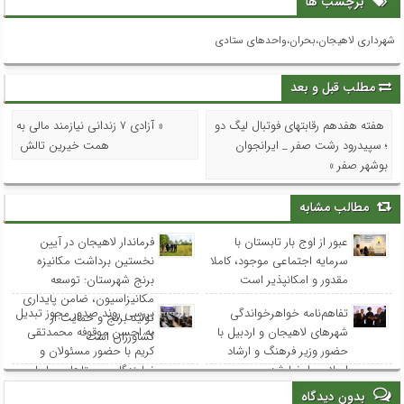
برچسب ها
شهرداری لاهیجان،بحران،واحدهای ستادی
مطلب قبل و بعد
هفته هفدهم رقابتهای فوتبال لیگ دو
« آزادی ۷ زندانی نیازمند مالی به
؛ سپیدرود رشت صفر _ ایرانجوان
همت خیرین تالش
بوشهر صفر »
مطالب مشابه
عبور از اوج بار تابستان با
فرماندار لاهیجان در آیین
سرمایه اجتماعی موجود، کاملا
نخستین برداشت مکانیزه
مقدور و امکانپذیر است
برنج شهرستان: توسعه
مکانیزاسیون، ضامن پایداری
تفاهم‌نامه خواهرخواندگی
بررسی روند صدور مجوز تبدیل
تولید برنج و حمایت از
شهرهای لاهیجان و اردبیل با
به احسن موقوفه محمدتقی
کشاورزان است
حضور وزیر فرهنگ و ارشاد
کریم با حضور مسئولان و
اسلامی امضا شد
نمایندگان روستاهای ساحلی
بدون دیدگاه