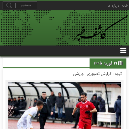
خانه
درباره ما
21 فوریه 2025
گروه :
گزارش تصویری
,
ورزشی