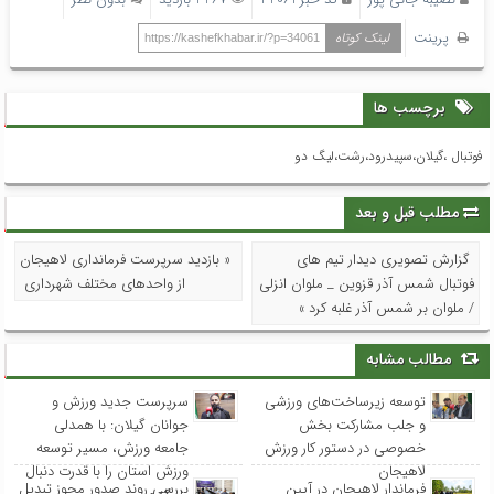
پرینت
لینک کوتاه
https://kashefkhabar.ir/?p=34061
برچسب ها
فوتبال ،گیلان،سپیدرود،رشت،لیگ دو
مطلب قبل و بعد
گزارش تصویری دیدار تیم های
« بازدید سرپرست فرمانداری لاهیجان
فوتبال شمس آذر قزوین _ ملوان انزلی
از واحدهای مختلف شهرداری
/ ملوان بر شمس آذر غلبه کرد »
مطالب مشابه
توسعه زیرساخت‌های ورزشی
سرپرست جدید ورزش و
و جلب مشارکت بخش
جوانان گیلان: با همدلی
خصوصی در دستور کار ورزش
جامعه ورزش، مسیر توسعه
لاهیجان
ورزش استان را با قدرت دنبال
فرماندار لاهیجان در آیین
بررسی روند صدور مجوز تبدیل