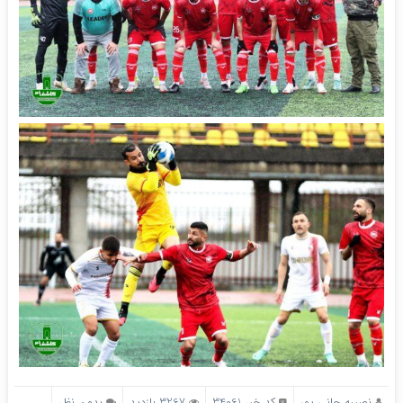
نصیبه جانی پور
کد خبر 34061
3267 بازدید
بدون نظر