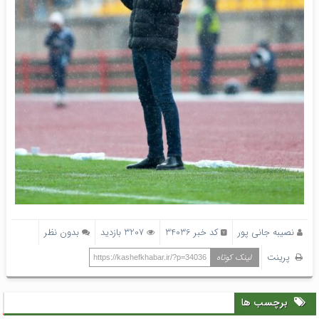
نصیبه جانی پور
کد خبر 34036
3207 بازدید
بدون نظر
پرینت
لینک کوتاه
https://kashefkhabar.ir/?p=34036
برچسب ها