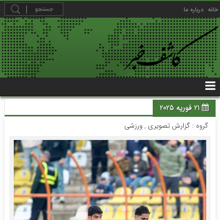
خانه
درباره ما
21 فوریه 2025
گروه :
گزارش تصویری
,
ورزشی