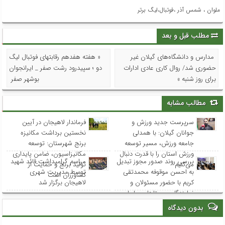
ملوان ، شمس آذر ،فوتبال،لیگ برتر
مطلب قبل و بعد
مدارس و دانشگاه‌های گیلان غیر
« هفته هفدهم رقابتهای فوتبال لیگ
حضوری شد/ روال کاری عادی ادارات
دو ؛ سپیدرود رشت صفر _ ایرانجوان
برای روز شنبه »
بوشهر صفر
مطالب مشابه
سرپرست جدید ورزش و
فرماندار لاهیجان در آیین
جوانان گیلان: با همدلی
نخستین برداشت مکانیزه
جامعه ورزش، مسیر توسعه
برنج شهرستان: توسعه
ورزش استان را با قدرت دنبال
مکانیزاسیون، ضامن پایداری
بررسی روند صدور مجوز تبدیل
مراسم گرامیداشت قائد شهید
می‌کنیم
تولید برنج و حمایت از
به احسن موقوفه محمدتقی
توسط مدیریت شهری
کشاورزان است
کریم با حضور مسئولان و
لاهیجان برگزار شد
نمایندگان روستاهای ساحلی
بدون دیدگاه