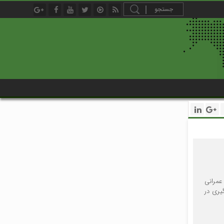
عمرانی
یری در