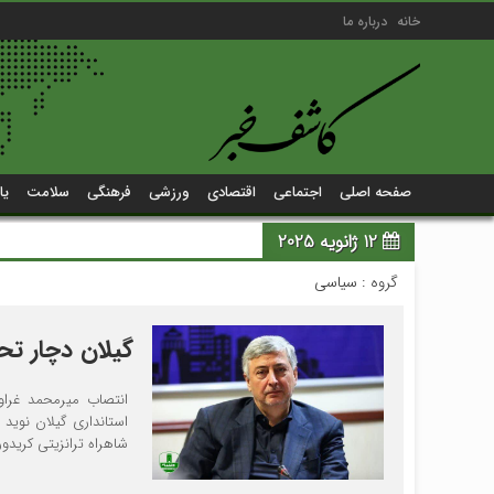
خانه
درباره ما
صفحه اصلی
اجتماعی
اقتصادی
ورزشی
فرهنگی
سلامت
یا
12 ژانویه 2025
گروه :
سیاسی
گیلان دچار تح
انتصاب میرمحمد غراوی
استانداری گیلان نوید
شاهراه ترانزیتی کریدو