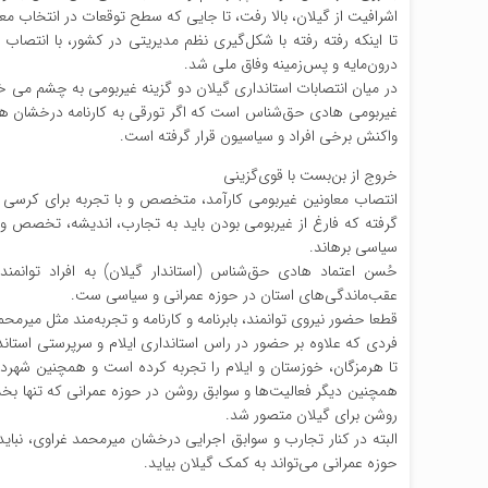
اشرافیت از گیلان، بالا رفت، تا جایی که سطح توقعات در انتخاب معاو
تا اینکه رفته رفته با شکل‌گیری نظم مدیریتی در کشور، با انتصاب
درون‌مایه و پس‌زمینه وفاق ملی شد.
در میان انتصابات استانداری گیلان دو گزینه غیر‌بومی به چشم می 
غیربومی هادی حق‌شناس است که اگر تورقی به کارنامه درخشان هر کدام
واکنش برخی افراد و سیاسیون قرار گرفته است.
خروج از بن‌بست با قوی‌گزینی
انتصاب معاونین غیربومی کارآمد، متخصص و با تجربه برای کرسی
گرفته که فارغ از غیربومی بودن باید به تجارب، اندیشه‌، تخصص و ک
سیاسی برهاند.
حُسن اعتماد هادی حق‌شناس (استاندار گیلان) به افراد توانمن
عقب‌ماندگی‌های استان در حوزه عمرانی و سیاسی ست.
قطعا حضور نیروی توانمند، بابرنامه و کارنامه و تجربه‌مند مثل میرم
تا هرمزگان، خوزستان و ایلام را تجربه کرده است و همچنین شهردار 
همچنین دیگر فعالیت‌ها و سوابق روشن در حوزه عمرانی که تنها بخشی
روشن برای گیلان متصور شد.
البته در کنار تجارب و سوابق اجرایی درخشان میرمحمد غراوی، نبا
حوزه عمرانی می‌تواند به کمک گیلان بیاید.