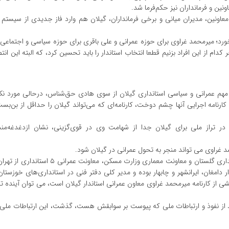
نین و فرمانداران نیز حکم‌فرما شد.
 معاونین، مدیران میانی و برخی فرمانداران، گیلان هم وارد فاز جدیدی از سیستم 
خورد؛ میرمحمد غراوی برای حوزه عمرانی و علی باقری برای حوزه سیاسی و اجتماعی،
 از این افراد بزنیم قطعا انتخاب استاندار را باید تحسین کرد، که البته این انت
 مهم عمرانی و سیاسی استانداری گیلان از سوی هادی حق‌شناس، درحالی مورد ن
ارنامه اجرایی آنها چشم دوخت، کارنامه‌ای که می‌تواند گیلان را حداقل از بن‌بس
د در تراز ملی برای گیلان جدا از شهامت وی در قوی‌گزینی، نشان‌ ازدغدغه‌م
حمد غراوی می تواند منجر به تحول عمرانی در گیلان شود.
فردی که علاوه بر حضور در راس استانداری ایلام و سرپرستی استانداری گلستان و معاونت معماری و
دامغان، ایرانشهر و چابهار بوده و مدیر کلی دفتر فنی در استانداری‌های خوزستان
 از کارنامه میرمحمد غراوی معاون عمرانی استاندار گیلان است، می توان آینده تح
ید از نفوذ و ارتباطات ملی که پیوست بر سوابقش هست، گذشت، این ارتباطات ملی ب