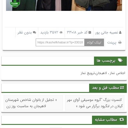
نصیبه جانی پور
کد خبر 33018
3572 بازدید
بدون نظر
پرینت
لینک کوتاه
https://kashefkhabar.ir/?p=33018
برچسب ها
اجلاس نماز ، لاهیجان،ترویج نماز
مطلب قبل و بعد
کنسرت بزرگ “گروه موسیقی آوای مهر
« تجلیل از بانوان شاخص شهرستان
گیلان در لنگرود برگزار می شود »
لاهیجان به مناسبت روز زن
مطالب مشابه