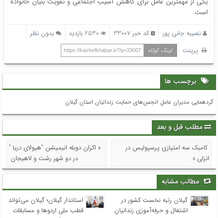
یکی از مهمترین عامل برای کاهش آسیب اجتماعی و تقویت بنیان خانواده
است.
نصیبه جانی پور
کد خبر 33007
2530 بازدید
بدون نظر
پرینت
لینک کوتاه
https://kashefkhabar.ir/?p=33007
برچسب ها
گردهمایی مدیران عامل انجمن‌های حمایت زندانیان استان گیلان
مطلب قبل و بعد
کامبک سه امتیازی پرسپولیس در
« اکران دوبله انیمیشن “هیولای دریا ”
انزلی »
در دو شهر رشت و لاهیجان
مطالب مشابه
گیلان رتبه نخست کشور در
استاندار گیلان؛ گیلان می‌تواند
اشتغال و حرفه‌آموزی زندانیان
قطب ملی اردوها و مسابقات