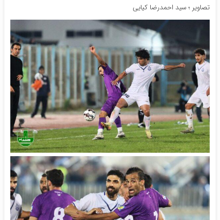
تصاویر ؛ سید احمدرضا کیایی