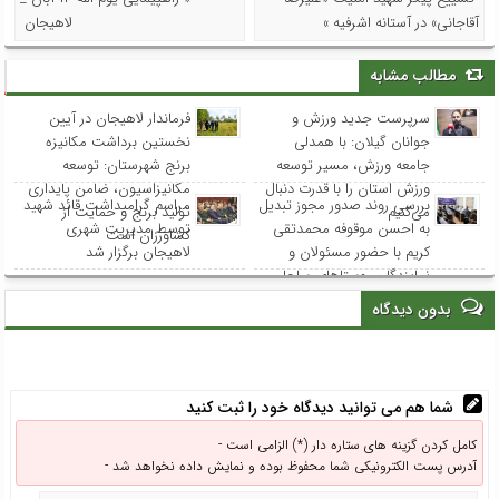
آقاجانی» در آستانه اشرفیه »
لاهیجان
مطالب مشابه
سرپرست جدید ورزش و
فرماندار لاهیجان در آیین
جوانان گیلان: با همدلی
نخستین برداشت مکانیزه
جامعه ورزش، مسیر توسعه
برنج شهرستان: توسعه
ورزش استان را با قدرت دنبال
مکانیزاسیون، ضامن پایداری
بررسی روند صدور مجوز تبدیل
مراسم گرامیداشت قائد شهید
می‌کنیم
تولید برنج و حمایت از
به احسن موقوفه محمدتقی
توسط مدیریت شهری
کشاورزان است
کریم با حضور مسئولان و
لاهیجان برگزار شد
نمایندگان روستاهای ساحلی
بدون دیدگاه
شما هم می توانید دیدگاه خود را ثبت کنید
کامل کردن گزینه های ستاره دار (*) الزامی است -
آدرس پست الکترونیکی شما محفوظ بوده و نمایش داده نخواهد شد -