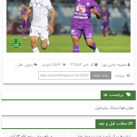
نصیبه جانی پور
کد خبر 32552
5542 بازدید
بدون نظر
پرینت
لینک کوتاه
https://kashefkhabar.ir/?p=32552
برچسب ها
ملوان،هوادار،لیگ برتر،انزلی
مطلب قبل و بعد
تشییع پیکر شهید امنیت «علیرضا
« راهپیمایی یوم الله ۱۳ آبان _