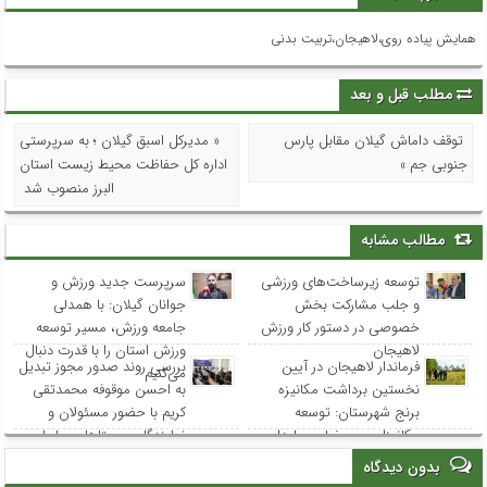
همایش پیاده روی،لاهیجان،تربیت بدنی
مطلب قبل و بعد
توقف داماش گیلان مقابل پارس
« مدیرکل اسبق گیلان ؛ به سرپرستی
جنوبی جم »
اداره کل حفاظت محیط زیست استان
البرز منصوب شد
مطالب مشابه
توسعه زیرساخت‌های ورزشی
سرپرست جدید ورزش و
و جلب مشارکت بخش
جوانان گیلان: با همدلی
خصوصی در دستور کار ورزش
جامعه ورزش، مسیر توسعه
لاهیجان
ورزش استان را با قدرت دنبال
فرماندار لاهیجان در آیین
بررسی روند صدور مجوز تبدیل
می‌کنیم
نخستین برداشت مکانیزه
به احسن موقوفه محمدتقی
برنج شهرستان: توسعه
کریم با حضور مسئولان و
مکانیزاسیون، ضامن پایداری
نمایندگان روستاهای ساحلی
تولید برنج و حمایت از
بدون دیدگاه
کشاورزان است