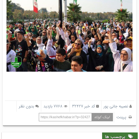
نصیبه جانی پور
کد خبر 32427
7768 بازدید
بدون نظر
پرینت
لینک کوتاه
https://kashefkhabar.ir/?p=32427
برچسب ها