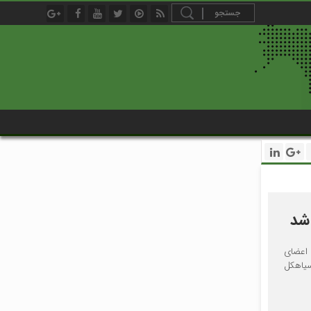
 شد
 اعضای
سیاهکل