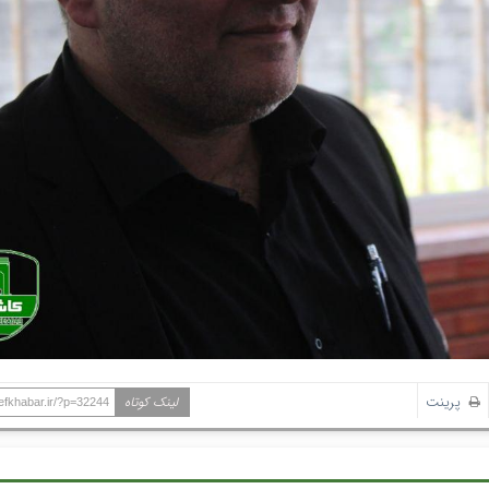
پرینت
لینک کوتاه
hefkhabar.ir/?p=32244