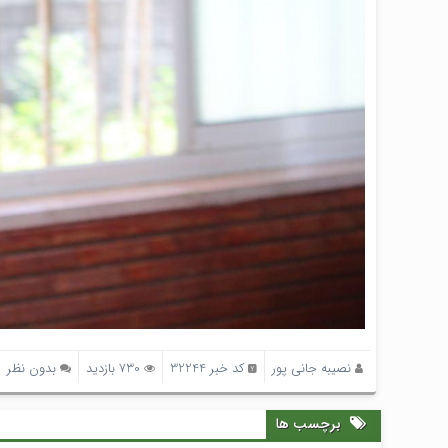
نصیبه جانی پور
کد خبر 32244
730 بازدید
بدون نظر
برچسب ها