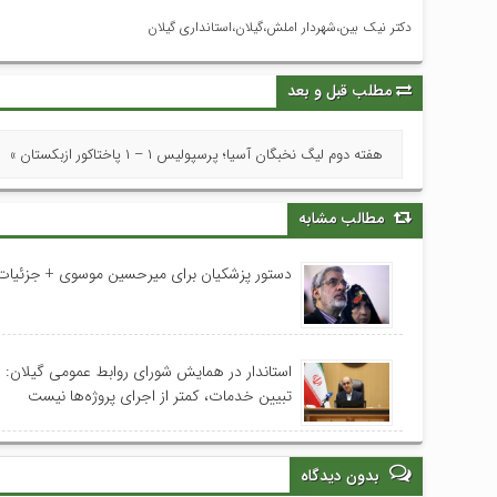
دکتر نیک بین،شهردار املش،گیلان،استانداری گیلان
مطلب قبل و بعد
هفته دوم لیگ نخبگان آسیا؛ پرسپولیس ۱ – ۱ پاختاکور ازبکستان »
مطالب مشابه
دستور پزشکیان برای میرحسین موسوی + جزئیات
استاندار در همایش شورای روابط عمومی‌ گیلان:
تبیین خدمات، کمتر از اجرای پروژه‌ها نیست
بدون دیدگاه