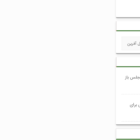
 آفرین
جلس باز
 برای