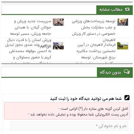
مطالب مشابه
توسعه زیرساخت‌های ورزشی
سرپرست جدید ورزش و
و جلب مشارکت بخش
جوانان گیلان: با همدلی
خصوصی در دستور کار ورزش
جامعه ورزش، مسیر توسعه
لاهیجان
ورزش استان را با قدرت دنبال
فرماندار لاهیجان در آیین
بررسی روند صدور مجوز تبدیل
می‌کنیم
نخستین برداشت مکانیزه
به احسن موقوفه محمدتقی
برنج شهرستان: توسعه
کریم با حضور مسئولان و
مکانیزاسیون، ضامن پایداری
نمایندگان روستاهای ساحلی
تولید برنج و حمایت از
بدون دیدگاه
کشاورزان است
شما هم می توانید دیدگاه خود را ثبت کنید
کامل کردن گزینه های ستاره دار (*) الزامی است -
آدرس پست الکترونیکی شما محفوظ بوده و نمایش داده نخواهد شد -