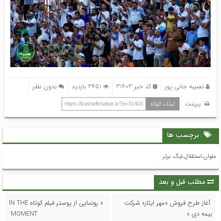
نصیبه جانی پور
کد خبر 31403
3451 بازدید
بدون نظر
پرینت
لینک کوتاه
https://kashefkhabar.ir/?p=31403
برچسب ها
ملوان،استقلال،لیگ برتر
مطلب قبل و بعد
آغاز طرح فروش «مهر ایثار» شرکت
« رونمایی از پوستر فیلم کوتاه IN THE
بیمه دی »
MOMENT