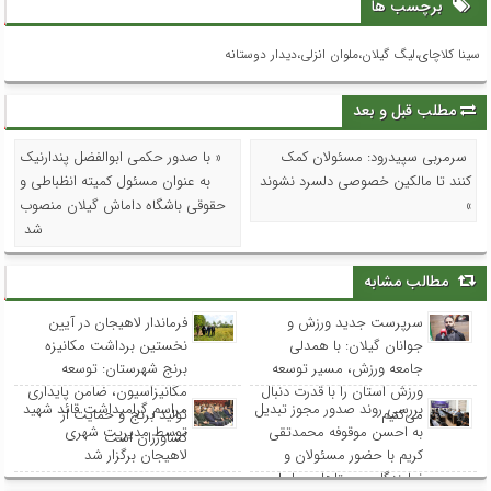
برچسب ها
سینا کلاچای،لیگ گیلان،ملوان انزلی،دیدار دوستانه
مطلب قبل و بعد
سرمربی سپیدرود: مسئولان کمک
« با صدور حکمی ابوالفضل پندارنیک
کنند تا مالکین خصوصی دلسرد نشوند
به عنوان مسئول کمیته انظباطی و
»
حقوقی باشگاه داماش گیلان منصوب
شد
مطالب مشابه
سرپرست جدید ورزش و
فرماندار لاهیجان در آیین
جوانان گیلان: با همدلی
نخستین برداشت مکانیزه
جامعه ورزش، مسیر توسعه
برنج شهرستان: توسعه
ورزش استان را با قدرت دنبال
مکانیزاسیون، ضامن پایداری
بررسی روند صدور مجوز تبدیل
مراسم گرامیداشت قائد شهید
می‌کنیم
تولید برنج و حمایت از
به احسن موقوفه محمدتقی
توسط مدیریت شهری
کشاورزان است
کریم با حضور مسئولان و
لاهیجان برگزار شد
نمایندگان روستاهای ساحلی