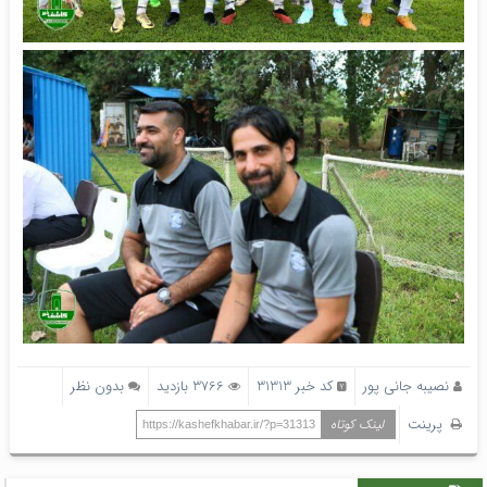
نصیبه جانی پور
کد خبر 31313
3766 بازدید
بدون نظر
پرینت
لینک کوتاه
https://kashefkhabar.ir/?p=31313