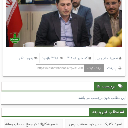
نصیبه جانی پور
کد خبر 31208
2178 بازدید
بدون نظر
پرینت
لینک کوتاه
https://kashefkhabar.ir/?p=31208
برچسب ها
این مطلب بدون برچسب می باشد.
مطلب قبل و بعد
اسید لاکتیک عامل درد عضلانی پس
« سیاهکارزاده در جمع اصحاب رسانه