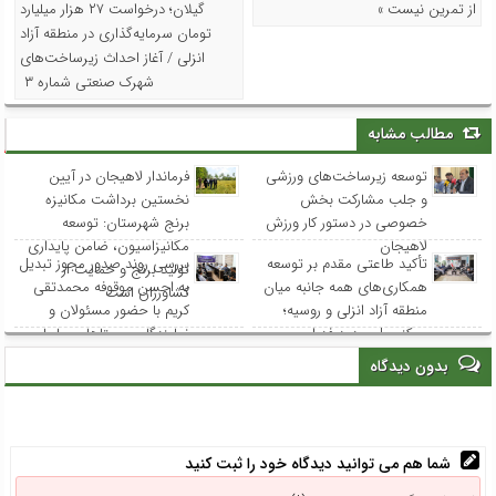
از تمرین نیست »
گیلان؛ درخواست ۲۷ هزار میلیارد
تومان سرمایه‌گذاری در منطقه آزاد
انزلی / آغاز احداث زیرساخت‌های
شهرک صنعتی شماره ۳
مطالب مشابه
توسعه زیرساخت‌های ورزشی
فرماندار لاهیجان در آیین
و جلب مشارکت بخش
نخستین برداشت مکانیزه
خصوصی در دستور کار ورزش
برنج شهرستان: توسعه
لاهیجان
مکانیزاسیون، ضامن پایداری
تأکید طاعتی مقدم بر توسعه
بررسی روند صدور مجوز تبدیل
تولید برنج و حمایت از
همکاری‌های همه جانبه میان
به احسن موقوفه محمدتقی
کشاورزان است
منطقه آزاد انزلی و روسیه؛
کریم با حضور مسئولان و
سرکنسول جدید فدراسیون
نمایندگان روستاهای ساحلی
روسیه در گیلان با مدیرعامل
بدون دیدگاه
سازمان دیدار کرد
شما هم می توانید دیدگاه خود را ثبت کنید