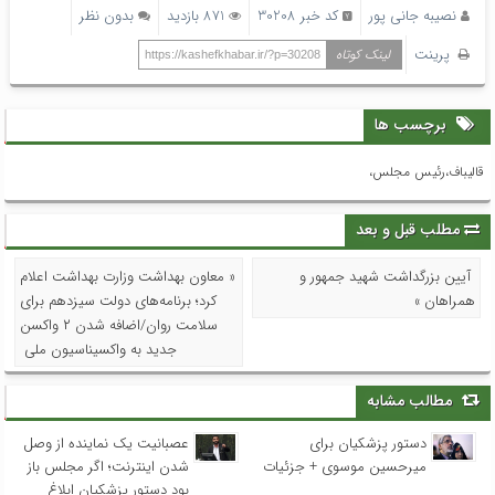
نصیبه جانی پور
کد خبر 30208
871 بازدید
بدون نظر
پرینت
لینک کوتاه
https://kashefkhabar.ir/?p=30208
برچسب ها
قالیباف،رئیس مجلس،
مطلب قبل و بعد
آیین بزرگداشت شهید جمهور و
« معاون بهداشت وزارت بهداشت اعلام
همراهان »
کرد؛ برنامه‌های دولت سیزدهم برای
سلامت روان/اضافه شدن ۲ واکسن
جدید به واکسیناسیون ملی
مطالب مشابه
دستور پزشکیان برای
عصبانیت یک نماینده از وصل
میرحسین موسوی + جزئیات
شدن اینترنت؛ اگر مجلس باز
بود دستور پزشکیان ابلاغ