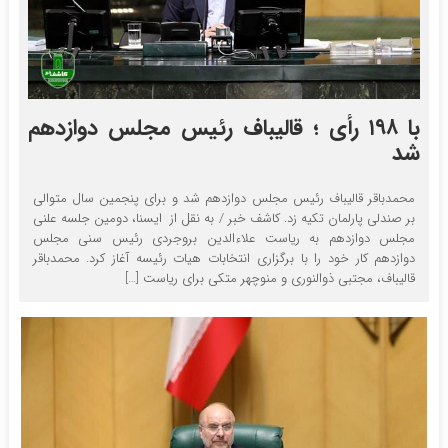
با ۱۹۸ رأی ؛ قالیباف رئیس مجلس دوازدهم
شد
محمدباقر قالیباف رئیس مجلس دوازدهم شد و برای پنجمین سال متوالی
بر صندلی پارلمان تکیه زد. کاشف خبر / به نقل از ایسنا، دومین جلسه علنی
مجلس دوازدهم به ریاست علاءالدین بروجردی رئیس سنی مجلس
دوازدهم کار خود را با برگزاری انتخابات هیات رئیسه آغاز کرد. محمدباقر
قالیباف، مجتبی ذوالنوری و منوچهر متکی برای ریاست […]