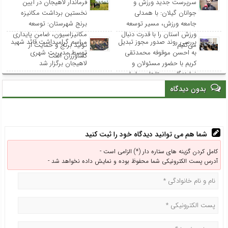
سرپرست جدید ورزش و
فرماندار لاهیجان در آیین
جوانان گیلان: با همدلی
نخستین برداشت مکانیزه
جامعه ورزش، مسیر توسعه
برنج شهرستان: توسعه
ورزش استان را با قدرت دنبال
مکانیزاسیون، ضامن پایداری
بررسی روند صدور مجوز تبدیل
مراسم گرامیداشت قائد شهید
می‌کنیم
تولید برنج و حمایت از
به احسن موقوفه محمدتقی
توسط مدیریت شهری
کشاورزان است
کریم با حضور مسئولان و
لاهیجان برگزار شد
نمایندگان روستاهای ساحلی
بدون دیدگاه
شما هم می توانید دیدگاه خود را ثبت کنید
کامل کردن گزینه های ستاره دار (*) الزامی است -
آدرس پست الکترونیکی شما محفوظ بوده و نمایش داده نخواهد شد -