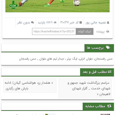
نصیبه جانی پور
کد خبر 30137
1769 بازدید
بدون نظر
پرینت
لینک کوتاه
https://kashefkhabar.ir/?p=30137
برچسب ها
مس رفسنجان، ملوان انزلی، لیگ برتر ، دیدار تیم های ملوان _ مس رفسجان
مطلب قبل و بعد
مراسم بزرگداشت شهید جمهور و
« هشدار زرد هواشناسی گیلان/ ادامه
شهدای خدمت _ گلزار شهدای
بارش های رگباری
لاهیجان »
مطالب مشابه