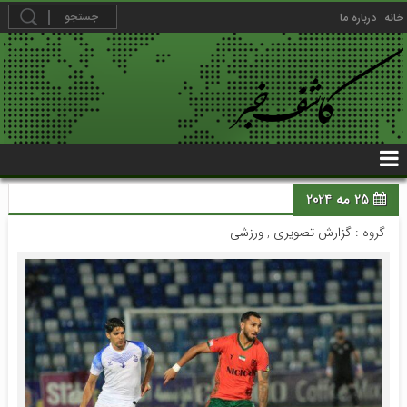
خانه
درباره ما
25 مه 2024
گروه :
گزارش تصویری
,
ورزشی