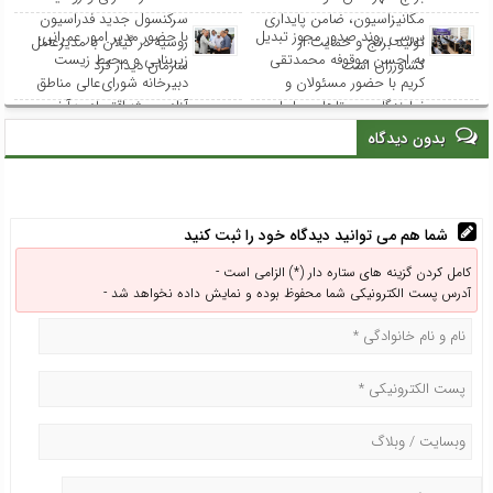
مکانیزاسیون، ضامن پایداری
سرکنسول جدید فدراسیون
بررسی روند صدور مجوز تبدیل
با حضور مدیر امور عمرانی،
تولید برنج و حمایت از
روسیه در گیلان با مدیرعامل
به احسن موقوفه محمدتقی
زیربنایی و محیط زیست
کشاورزان است
سازمان دیدار کرد
کریم با حضور مسئولان و
دبیرخانه شورای‌عالی مناطق
نمایندگان روستاهای ساحلی
آزاد و ویژه اقتصادی؛ آخرین
وضعیت پروژه‌های عمرانی
بدون دیدگاه
منطقه آزاد انزلی بررسی شد
شما هم می توانید دیدگاه خود را ثبت کنید
کامل کردن گزینه های ستاره دار (*) الزامی است -
آدرس پست الکترونیکی شما محفوظ بوده و نمایش داده نخواهد شد -