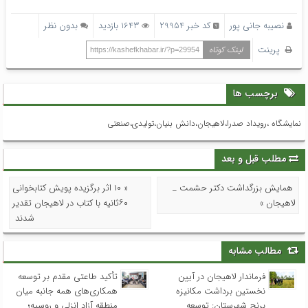
نصیبه جانی پور
کد خبر 29954
1643 بازدید
بدون نظر
پرینت
لینک کوتاه
https://kashefkhabar.ir/?p=29954
برچسب ها
نمایشگاه ،رویداد صدرا،لاهیجان،دانش بنیان،تولیدی،صنعتی
مطلب قبل و بعد
همایش بزرگداشت دکتر حشمت _
« ۱۰ اثر برگزیده پویش کتابخوانی
لاهیجان »
۶۰ثانیه با کتاب در لاهیجان تقدیر
شدند
مطالب مشابه
فرماندار لاهیجان در آیین
تأکید طاعتی مقدم بر توسعه
نخستین برداشت مکانیزه
همکاری‌های همه جانبه میان
برنج شهرستان: توسعه
منطقه آزاد انزلی و روسیه؛