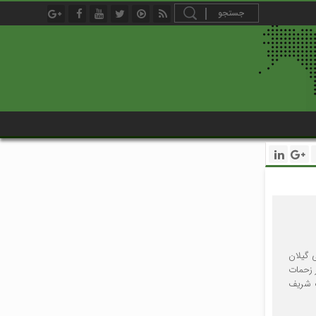
 گیلان
 زحمات
گ شریف