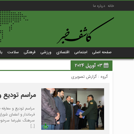
خانه
درباره ما
صفحه اصلی
اجتماعی
اقتصادی
ورزشی
فرهنگی
سلامت
یا
03 آوریل 2024
گروه :
گزارش تصویری
مراسم تودیع و
مراسم تودیع و معارفه
فرماندار و اعضای شورا
سرهنگ علیرضا سرخوش 
[…]