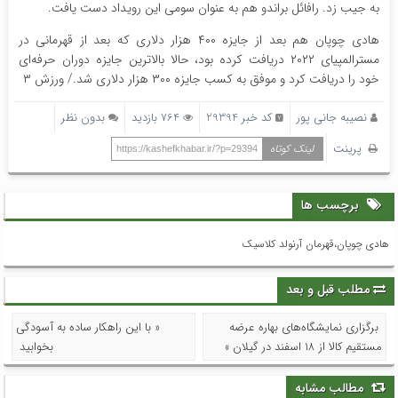
به جیب زد. رافائل براندو هم به عنوان سومی این رویداد دست یافت.
هادی چوپان هم بعد از جایزه ۴۰۰ هزار دلاری که بعد از قهرمانی در
مسترالمپیای ۲۰۲۲ دریافت کرده بود، حالا بالاترین جایزه دوران حرفه‌ای
خود را دریافت کرد و موفق به کسب جایزه ۳۰۰ هزار دلاری شد./ ورزش ۳
نصیبه جانی پور
کد خبر 29394
764 بازدید
بدون نظر
پرینت
لینک کوتاه
https://kashefkhabar.ir/?p=29394
برچسب ها
هادی چوپان،قهرمان آرنولد کلاسیک
مطلب قبل و بعد
برگزاری نمایشگاه‌های بهاره عرضه
« با این راهکار ساده به آسودگی
مستقیم کالا از ۱۸ اسفند در گیلان »
بخوابید
مطالب مشابه