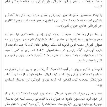
دست داشت و بازهم از این “هیولای باورنکردنی” به گفته خودش فیلم
گرفت.
با اینکه سامسون داوودا، شیر نیجریه‌ای سعی کرده بود حتی با آمادگی
بالاتری نسبت به شب مقدماتی روی استیج حاضر شود، اما بازهم انتظاری
جز قهرمانی هادی چوپان نمی‌رفت.
و، اما حوالی ساعت ۶ صبح به وقت تهران زمان اعلام نتایج فرا رسید و
مجری مشهور مسترالمپیا در حضور آرنولد شوارتزنگر نام هادی چوپان را به
عنوان قهرمان دسته اوپن آرنولدکلاسیک اوهایو اعلام کرد تا چند ماه بعد از
نایب قهرمانی گرگ پارسی در مسترالمپیای ۲۰۲۳ که برای او کمی ناامید
کننده و همراه با ناراحتی بود، باز هم در خاک آمریکا هادی چوپان قهرمانی
اش را جشن بگیرد.
قهرمانی هادی چوپان در آرنولدکلاسیک آمریکا برای اولین بار در تاریخ به
عنوان یک بدنساز ایرانی رخ داد و گرگ ایرانی جایزه خود را از دستان آرنولد
شوارتزنگر دریافت کرد، اتفاقی که شاید رویای کودکی این بدنساز شیرازی
بود.
بعد از هادی چوپان که عنوان قهرمانی دسته اوپن آرنولدکلاسیک آمریکا را از
آن خود کرد، سامسون داوودا به عنوان نایب قهرمانی رسید. البته این بدنساز
نیجریه‌ای جایزه بهترین فیگوریست مسابقات را از آن خود کرد و ۱۰ هزار دلار