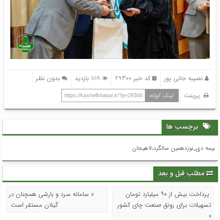
نصیبه جانی پور
کد خبر 29300
1119 بازدید
بدون نظر
پرینت
لینک کوتاه
https://kashefkhabar.ir/?p=29300
برچسب ها
بیمه دی_نوزدهمین سالگرد،لاهیجان
مطلب قبل و بعد
پرداخت بیش از ۹۰ میلیارد تومان
« سامانه سرد و بارشی همچنان در
تسهیلات برای رونق صنعت چای کشور
گیلان مستقر است
»