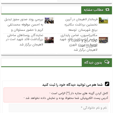
مطالب مشابه
فرماندار لاهیجان در آیین
بررسی روند صدور مجوز تبدیل
نخستین برداشت مکانیزه
به احسن موقوفه محمدتقی
برنج شهرستان: توسعه
کریم با حضور مسئولان و
مکانیزاسیون، ضامن پایداری
نمایندگان روستاهای ساحلی
مراسم گرامیداشت قائد شهید
بزرگداشت قائد شهید امت در
تولید برنج و حمایت از
توسط مدیریت شهری
لاهیجان برگزار شد
کشاورزان است
لاهیجان برگزار شد
بدون دیدگاه
شما هم می توانید دیدگاه خود را ثبت کنید
کامل کردن گزینه های ستاره دار (*) الزامی است -
آدرس پست الکترونیکی شما محفوظ بوده و نمایش داده نخواهد شد -