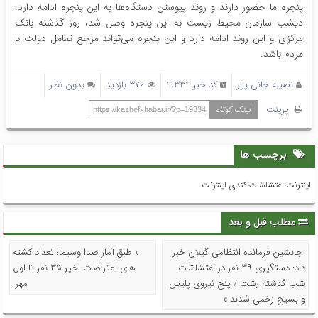
پنجره ما حضور دارند و روند پیوستن دستگاه‌ها به این پنجره ادامه دارد.
دیشب سازمان محیط زیست به این پنجره وصل شد، روز گذشته بانک
مرکزی و این روند ادامه دارد و این پنجره می‌تواند مرجع تعامل دولت با
مردم باشد.
نصیبه جانی پور
کد خبر 19334
376 بازدید
بدون نظر
پرینت
لینک کوتاه
https://kashefkhabar.ir/?p=19334
برچسب ها
اینترنت،اغتشاشات،کندی اینترنت
مطلب قبل و بعد
جانشین فرمانده انتظامی گیلان خبر
« طبق آمار صدا وسیما؛ تعداد کشته
داد: دستگیری ۳۹ نفر در اغتشاشات
های اعتراضات اخیر ۳۵ نفر تا اول
شب گذشته رشت / پنج نیروی پلیس
مهر
و بسیج زخمی شدند »