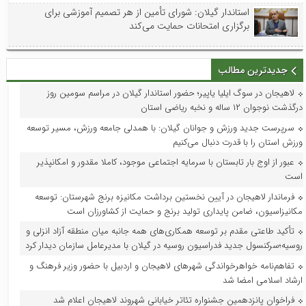
استاندار گیلان: شورای تأمین از هر تصمیم آموزشی برای
برگزاری امتحانات حمایت می‌کند
جدیدترین مطالب
لاهیجان در سوگ ایلیا یاپیر؛ حضور استاندار گیلان در مراسم سومین روز
درگذشت نوجوان ۱۲ ساله و نخبه ریاضی استان
سرپرست جدید ورزش و جوانان گیلان: با همدلی جامعه ورزش، مسیر توسعه
ورزش استان را با قدرت دنبال می‌کنیم
عبور از اوج بار تابستان با سرمایه اجتماعی موجود، کاملا مقدور و امکانپذیر
است
فرماندار لاهیجان در آیین نخستین برداشت مکانیزه برنج شهرستان: توسعه
مکانیزاسیون، ضامن پایداری تولید برنج و حمایت از کشاورزان است
تأکید طاعتی مقدم بر توسعه همکاری‌های همه جانبه میان منطقه آزاد انزلی و
روسیه؛سرکنسول جدید فدراسیون روسیه در گیلان با مدیرعامل سازمان دیدار کرد
تفاهم‌نامه خواهرخواندگی شهرهای لاهیجان و اردبیل با حضور وزیر فرهنگ و
ارشاد اسلامی امضا شد
فراخوان پانزدهمین جشنواره تئاتر خیابانی شهروند لاهیجان اعلام شد