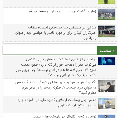
زمان بازگشت تیم‌ملی زنان به ایران مشخص شد
هتاکی در مستطیل سبز پذیرفتنی نیست؛ مطالبه
خبرنگاران گیلان برای برخورد قاطع با حواشی دیدار ملوان
و تراکتور
سلامت
بر اساس تازه‌ترین تحقیقات: کاهش چربی شکمی
می‌تواند مغز را دهه‌ها جوان‌تر نگه دارد/ ظهور دیابت
«نوع ۳»؛ حتی لاغرها هم در امان نیستند/ چرا چربی دور
شکم صرفاً یک خطر قلبی نیست؟
نگذارید هوای سرد وارد ریه‌هایتان شود/ علت تنگی نفس
در هوای سرد چیست؟/ چگونه ریه‌ها را در برابر سرما
مقاوم کنیم؟
معاون وزیر بهداشت از دلایل کمبود دارو می گوید/ چاره
ای جز اصلاح قیمت نداریم
توزیع واکسن‌ آنفلوآنزا در داروخانه‌ها + قیمت