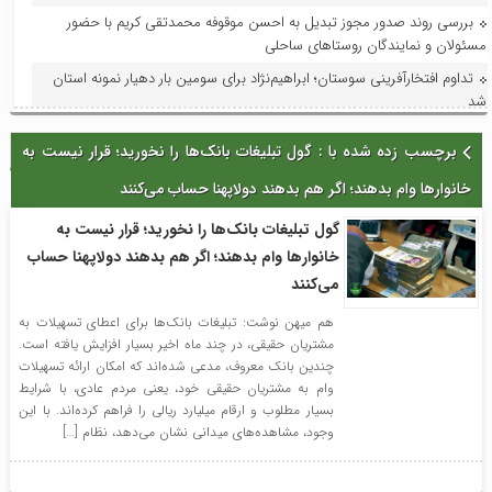
بررسی روند صدور مجوز تبدیل به احسن موقوفه محمدتقی کریم با حضور
مسئولان و نمایندگان روستاهای ساحلی
تداوم افتخارآفرینی سوستان؛ ابراهیم‌نژاد برای سومین بار دهیار نمونه استان
شد
فرماندار لاهیجان در جلسه هماهنگی جشنواره رسانه‌ای چای:جشنواره رسانه‌ای
برچسب زده شده با : گول تبلیغات بانک‌ها را نخورید؛ قرار نیست به
چای، فرصتی برای تقویت برند لاهیجان و فرهنگ مصرف چای ایرانی است
خانوارها وام بدهند؛ اگر هم بدهند دولاپهنا حساب می‌کنند
استاندار گیلان؛ گیلان می‌تواند قطب ملی اردوها و مسابقات ورزش کارگری
شود
گول تبلیغات بانک‌ها را نخورید؛ قرار نیست به
با حضور مدیر امور عمرانی، زیربنایی و محیط زیست دبیرخانه شورای‌عالی
خانوارها وام بدهند؛ اگر هم بدهند دولاپهنا حساب
مناطق آزاد و ویژه اقتصادی؛ آخرین وضعیت پروژه‌های عمرانی منطقه آزاد انزلی
می‌کنند
بررسی شد
در راستای ظرفیت‌سازی و توسعه: فاز اول افزایش ظرفیت پست لاهیجان۲ به
هم میهن نوشت: تبلیغات بانک‌ها برای اعطای تسهیلات به
مشتریان حقیقی، در چند ماه اخیر بسیار افزایش یافته است.
بهره‌برداری و در مدار قرار گرفت
چندین بانک معروف، مدعی شده‌اند که امکان ارائه تسهیلات
با حضور معاون امور هنری وزارت فرهنگ و ارشاد اسلامی؛جلسه شورای
وام به مشتریان حقیقی خود، یعنی مردم عادی، با شرایط
سیاستگذاری جشنواره تئاتر خیابانی شهروند لاهیجان برگزار شد
بسیار مطلوب و ارقام میلیارد ریالی را فراهم کرده‌اند. با این
وجود، مشاهده‌های میدانی نشان می‌دهد، نظام […]