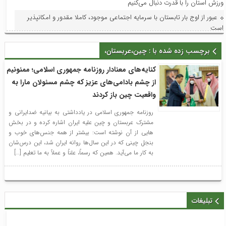
ورزش استان را با قدرت دنبال می‌کنیم
عبور از اوج بار تابستان با سرمایه اجتماعی موجود، کاملا مقدور و امکانپذیر
است
فرماندار لاهیجان در آیین نخستین برداشت مکانیزه برنج شهرستان: توسعه
برچسب زده شده با : چین،عربستان،
مکانیزاسیون، ضامن پایداری تولید برنج و حمایت از کشاورزان است
تأکید طاعتی مقدم بر توسعه همکاری‌های همه جانبه میان منطقه آزاد انزلی و
کنایه‌های معنادار روزنامه جمهوری اسلامی؛ ممنونیم
روسیه؛سرکنسول جدید فدراسیون روسیه در گیلان با مدیرعامل سازمان دیدار کرد
از چشم بادامی‌های عزیز که چشم مسئولان مارا به
تفاهم‌نامه خواهرخواندگی شهرهای لاهیجان و اردبیل با حضور وزیر فرهنگ و
واقعیت چین باز کردند
ارشاد اسلامی امضا شد
روزنامه جمهوری اسلامی در یادداشتی به بیانیه ضدایرانی و
فراخوان پانزدهمین جشنواره تئاتر خیابانی شهروند لاهیجان اعلام شد
مشترک عربستان و چین علیه ایران اشاره کرده و در بخش
هایی از آن نوشته است: بیشتر از همه جنس‌های خوب و
بررسی روند صدور مجوز تبدیل به احسن موقوفه محمدتقی کریم با حضور
بنجل چینی که در این سال‌ها روانه ایران شد، این درس‌شان
مسئولان و نمایندگان روستاهای ساحلی
به کار ما می‌آید. همین که رسماً، علناً و عملاً به ما تعلیم […]
تبلیغات