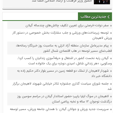
حضور وزیر فرهنگ و ارشاد اسلامی امضا شد
جدیدترین مطالب
سفر دولت؛ فرصتی برای تعیین تکلیف چالش‌های چندساله گیلان
توسعه زیرساخت‌های ورزشی و جلب مشارکت بخش خصوصی در دستور کار
ورزش لاهیجان
پیام مدیرعامل سازمان منطقه آزاد انزلی به مناسبت روز خبرنگار؛ رسانه‌ها،
قطب‌نمای مسیر توسعه در هاب اقتصادی شمال کشور
گیلان رتبه نخست کشور در اشتغال و حرفه‌آموزی زندانیان را کسب کرد/
وسکویی: «هر زندانیِ شاغل، امیدی دوباره برای یک خانواده است
شهردار لاهیجان از تملک دو قطعه زمین در مسیر بلوار دکتر حکیم زاده به
دانشگاه خبر داد
جلسه شورای سیاست گذاری جشنواره تئاتر خیابانی شهروند لاهیجان برگزار
شد
لاهیجان در سوگ ایلیا یاپیر؛ حضور استاندار گیلان در مراسم سومین روز
درگذشت نوجوان ۱۲ ساله و نخبه ریاضی استان
سرپرست جدید ورزش و جوانان گیلان: با همدلی جامعه ورزش، مسیر توسعه