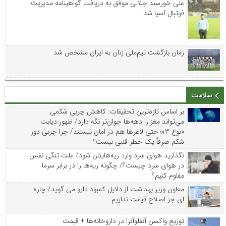
علی خورسند جلالی موفق به دریافت گواهینامه مدیریت
فوتبال آسیا شد
زمان بازگشت تیم‌ملی زنان به ایران مشخص شد
سلامت
بر اساس تازه‌ترین تحقیقات: کاهش چربی شکمی
می‌تواند مغز را دهه‌ها جوان‌تر نگه دارد/ ظهور دیابت
«نوع ۳»؛ حتی لاغرها هم در امان نیستند/ چرا چربی دور
شکم صرفاً یک خطر قلبی نیست؟
نگذارید هوای سرد وارد ریه‌هایتان شود/ علت تنگی نفس
در هوای سرد چیست؟/ چگونه ریه‌ها را در برابر سرما
مقاوم کنیم؟
معاون وزیر بهداشت از دلایل کمبود دارو می گوید/ چاره
ای جز اصلاح قیمت نداریم
توزیع واکسن‌ آنفلوآنزا در داروخانه‌ها + قیمت