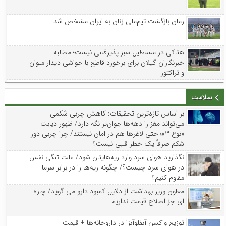
زمان بازگشت تیم‌ملی زنان به ایران مشخص شد
هتاکی در مستطیل سبز پذیرفتنی نیست؛ مطالبه
خبرنگاران گیلان برای برخورد قاطع با حواشی دیدار ملوان
و تراکتور
سلامت
بر اساس تازه‌ترین تحقیقات: کاهش چربی شکمی
می‌تواند مغز را دهه‌ها جوان‌تر نگه دارد/ ظهور دیابت
«نوع ۳»؛ حتی لاغرها هم در امان نیستند/ چرا چربی دور
شکم صرفاً یک خطر قلبی نیست؟
نگذارید هوای سرد وارد ریه‌هایتان شود/ علت تنگی نفس
در هوای سرد چیست؟/ چگونه ریه‌ها را در برابر سرما
مقاوم کنیم؟
معاون وزیر بهداشت از دلایل کمبود دارو می گوید/ چاره
ای جز اصلاح قیمت نداریم
توزیع واکسن‌ آنفلوآنزا در داروخانه‌ها + قیمت