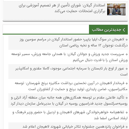
استاندار گیلان: شورای تأمین از هر تصمیم آموزشی برای
برگزاری امتحانات حمایت می‌کند
جدیدترین مطالب
لاهیجان در سوگ ایلیا یاپیر؛ حضور استاندار گیلان در مراسم سومین روز
درگذشت نوجوان ۱۲ ساله و نخبه ریاضی استان
سرپرست جدید ورزش و جوانان گیلان: با همدلی جامعه ورزش، مسیر توسعه
ورزش استان را با قدرت دنبال می‌کنیم
عبور از اوج بار تابستان با سرمایه اجتماعی موجود، کاملا مقدور و امکانپذیر
است
فرماندار لاهیجان در آیین نخستین برداشت مکانیزه برنج شهرستان: توسعه
مکانیزاسیون، ضامن پایداری تولید برنج و حمایت از کشاورزان است
تأکید طاعتی مقدم بر توسعه همکاری‌های همه جانبه میان منطقه آزاد انزلی و
روسیه؛سرکنسول جدید فدراسیون روسیه در گیلان با مدیرعامل سازمان دیدار کرد
تفاهم‌نامه خواهرخواندگی شهرهای لاهیجان و اردبیل با حضور وزیر فرهنگ و
ارشاد اسلامی امضا شد
فراخوان پانزدهمین جشنواره تئاتر خیابانی شهروند لاهیجان اعلام شد