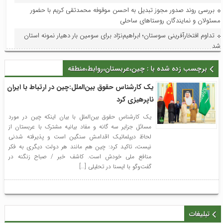
بررسی روند صدور مجوز تبدیل به احسن موقوفه محمدتقی کریم با حضور
مسئولان و نمایندگان روستاهای ساحلی
تداوم افتخارآفرینی سوستان؛ ابراهیم‌نژاد برای سومین بار دهیار نمونه استان
شد
فرماندار لاهیجان در جلسه هماهنگی جشنواره رسانه‌ای چای:جشنواره رسانه‌ای
برچسب زده شده با : چین،عربستان،روابط،منطقه
چای، فرصتی برای تقویت برند لاهیجان و فرهنگ مصرف چای ایرانی است
استاندار گیلان؛ گیلان می‌تواند قطب ملی اردوها و مسابقات ورزش کارگری
یک کارشناس حقوق بین‌الملل:چین در ارتباط با ایران
شود
ناپرهیزی کرد
با حضور مدیر امور عمرانی، زیربنایی و محیط زیست دبیرخانه شورای‌عالی
یک کارشناس حقوق بین‌الملل با بیان اینکه چین در مورد
مناطق آزاد و ویژه اقتصادی؛ آخرین وضعیت پروژه‌های عمرانی منطقه آزاد انزلی
مسائل جزایر سه گانه و مفاد بیانیه مشترک با عربستان از
بررسی شد
لحاظ دیپلماتیک اقدامش سنگین است و پذیرفته شدنی
در راستای ظرفیت‌سازی و توسعه: فاز اول افزایش ظرفیت پست لاهیجان۲ به
نیست، تاکید کرد: چین هم مانند هر دولت دیگری به فکر
بهره‌برداری و در مدار قرار گرفت
منافع ملی خودش است. کاشف خبر / صباح زنگنه در
گفت‌وگو با ایسنا در تحلیلی […]
با حضور معاون امور هنری وزارت فرهنگ و ارشاد اسلامی؛جلسه شورای
سیاستگذاری جشنواره تئاتر خیابانی شهروند لاهیجان برگزار شد
تبلیغات