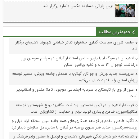
آیین پایانی مسابقه عکس «نماز» برگزار شد
جدیدترین مطالب
جلسه شورای سیاست گذاری جشنواره تئاتر خیابانی شهروند لاهیجان برگزار
شد
لاهیجان در سوگ ایلیا یاپیر؛ حضور استاندار گیلان در مراسم سومین روز
درگذشت نوجوان ۱۲ ساله و نخبه ریاضی استان
سرپرست جدید ورزش و جوانان گیلان: با همدلی جامعه ورزش، مسیر توسعه
ورزش استان را با قدرت دنبال می‌کنیم
عبور از اوج بار تابستان با سرمایه اجتماعی موجود، کاملا مقدور و امکانپذیر
است
فرماندار لاهیجان در آیین نخستین برداشت مکانیزه برنج شهرستان: توسعه
مکانیزاسیون، ضامن پایداری تولید برنج و حمایت از کشاورزان است
تأکید طاعتی مقدم بر توسعه همکاری‌های همه جانبه میان منطقه آزاد انزلی و
روسیه؛سرکنسول جدید فدراسیون روسیه در گیلان با مدیرعامل سازمان دیدار کرد
تفاهم‌نامه خواهرخواندگی شهرهای لاهیجان و اردبیل با حضور وزیر فرهنگ و