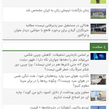
زمان بازگشت تیم‌ملی زنان به ایران مشخص شد
هتاکی در مستطیل سبز پذیرفتنی نیست؛ مطالبه
خبرنگاران گیلان برای برخورد قاطع با حواشی دیدار ملوان
و تراکتور
سلامت
بر اساس تازه‌ترین تحقیقات: کاهش چربی شکمی
می‌تواند مغز را دهه‌ها جوان‌تر نگه دارد/ ظهور دیابت
«نوع ۳»؛ حتی لاغرها هم در امان نیستند/ چرا چربی دور
شکم صرفاً یک خطر قلبی نیست؟
نگذارید هوای سرد وارد ریه‌هایتان شود/ علت تنگی نفس
در هوای سرد چیست؟/ چگونه ریه‌ها را در برابر سرما
مقاوم کنیم؟
معاون وزیر بهداشت از دلایل کمبود دارو می گوید/ چاره
ای جز اصلاح قیمت نداریم
توزیع واکسن‌ آنفلوآنزا در داروخانه‌ها + قیمت