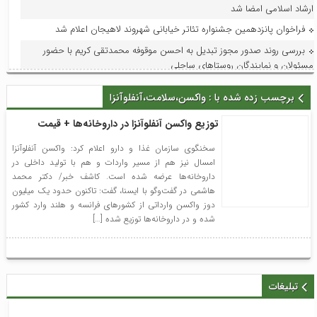
ارشاد اسلامی امضا شد
فراخوان پانزدهمین جشنواره تئاتر خیابانی شهروند لاهیجان اعلام شد
بررسی روند صدور مجوز تبدیل به احسن موقوفه محمدتقی کریم با حضور
مسئولان و نمایندگان روستاهای ساحلی
تداوم افتخارآفرینی سوستان؛ ابراهیم‌نژاد برای سومین بار دهیار نمونه استان
برچسب زده شده با : واکسن،سلامت،آنفلوآنزا
شد
فرماندار لاهیجان در جلسه هماهنگی جشنواره رسانه‌ای چای:جشنواره رسانه‌ای
توزیع واکسن‌ آنفلوآنزا در داروخانه‌ها + قیمت
چای، فرصتی برای تقویت برند لاهیجان و فرهنگ مصرف چای ایرانی است
سخنگوی سازمان غذا و دارو اعلام کرد: واکسن آنفلوآنزا
استاندار گیلان؛ گیلان می‌تواند قطب ملی اردوها و مسابقات ورزش کارگری
امسال نیز هم از مسیر واردات و هم با تولید داخلی در
شود
داروخانه‌ها عرضه شده است. کاشف خبر/ دکتر محمد
هاشمی در گفت‌وگو با ایسنا، گفت: تاکنون حدود یک میلیون
با حضور مدیر امور عمرانی، زیربنایی و محیط زیست دبیرخانه شورای‌عالی
دوز واکسن وارداتی از کشورهای فرانسه و هلند وارد کشور
مناطق آزاد و ویژه اقتصادی؛ آخرین وضعیت پروژه‌های عمرانی منطقه آزاد انزلی
شده و در داروخانه‌ها توزیع شده […]
بررسی شد
در راستای ظرفیت‌سازی و توسعه: فاز اول افزایش ظرفیت پست لاهیجان۲ به
بهره‌برداری و در مدار قرار گرفت
تبلیغات