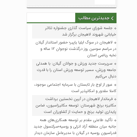
جدیدترین مطالب
جلسه شورای سیاست گذاری جشنواره تئاتر
خیابانی شهروند لاهیجان برگزار شد
لاهیجان در سوگ ایلیا یاپیر؛ حضور استاندار گیلان
در مراسم سومین روز درگذشت نوجوان ۱۲ ساله و
نخبه ریاضی استان
سرپرست جدید ورزش و جوانان گیلان: با همدلی
جامعه ورزش، مسیر توسعه ورزش استان را با قدرت
دنبال می‌کنیم
عبور از اوج بار تابستان با سرمایه اجتماعی موجود،
کاملا مقدور و امکانپذیر است
فرماندار لاهیجان در آیین نخستین برداشت
مکانیزه برنج شهرستان: توسعه مکانیزاسیون، ضامن
پایداری تولید برنج و حمایت از کشاورزان است
تأکید طاعتی مقدم بر توسعه همکاری‌های همه
جانبه میان منطقه آزاد انزلی و روسیه؛سرکنسول جدید
فدراسیون روسیه در گیلان با مدیرعامل سازمان دیدار