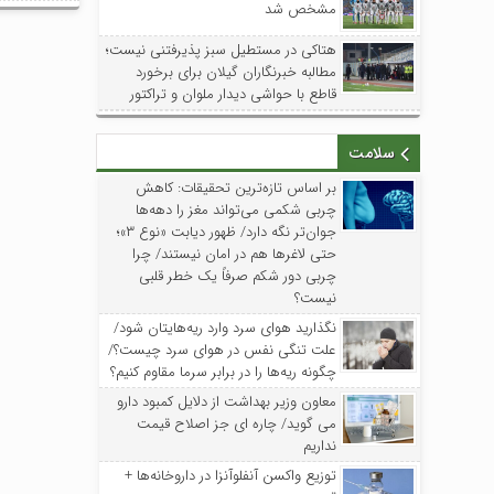
مشخص شد
هتاکی در مستطیل سبز پذیرفتنی نیست؛
مطالبه خبرنگاران گیلان برای برخورد
قاطع با حواشی دیدار ملوان و تراکتور
سلامت
بر اساس تازه‌ترین تحقیقات: کاهش
چربی شکمی می‌تواند مغز را دهه‌ها
جوان‌تر نگه دارد/ ظهور دیابت «نوع ۳»؛
حتی لاغرها هم در امان نیستند/ چرا
چربی دور شکم صرفاً یک خطر قلبی
نیست؟
نگذارید هوای سرد وارد ریه‌هایتان شود/
علت تنگی نفس در هوای سرد چیست؟/
چگونه ریه‌ها را در برابر سرما مقاوم کنیم؟
معاون وزیر بهداشت از دلایل کمبود دارو
می گوید/ چاره ای جز اصلاح قیمت
نداریم
توزیع واکسن‌ آنفلوآنزا در داروخانه‌ها +