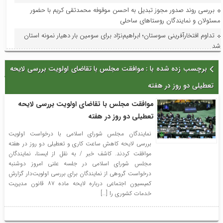
بررسی روند صدور مجوز تبدیل به احسن موقوفه محمدتقی کریم با حضور
مسئولان و نمایندگان روستاهای ساحلی
تداوم افتخارآفرینی سوستان؛ ابراهیم‌نژاد برای سومین بار دهیار نمونه استان
شد
فرماندار لاهیجان در جلسه هماهنگی جشنواره رسانه‌ای چای:جشنواره رسانه‌ای
برچسب زده شده با : موافقت مجلس با تقاضای اولویت بررسی لایحه
چای، فرصتی برای تقویت برند لاهیجان و فرهنگ مصرف چای ایرانی است
تعطیلی دو روز در هفته
استاندار گیلان؛ گیلان می‌تواند قطب ملی اردوها و مسابقات ورزش کارگری
شود
موافقت مجلس با تقاضای اولویت بررسی لایحه
با حضور مدیر امور عمرانی، زیربنایی و محیط زیست دبیرخانه شورای‌عالی
تعطیلی دو روز در هفته
مناطق آزاد و ویژه اقتصادی؛ آخرین وضعیت پروژه‌های عمرانی منطقه آزاد انزلی
بررسی شد
نمایندگان مجلس شورای اسلامی با درخواست اولویت
بررسی لایحه کاهش ساعت کاری و تعطیلی دو روز در هفته
در راستای ظرفیت‌سازی و توسعه: فاز اول افزایش ظرفیت پست لاهیجان۲ به
موافقت کردند. کاشف خبر / به نقل از ایسنا، نمایندگان
بهره‌برداری و در مدار قرار گرفت
مجلس شورای اسلامی در جلسه علنی امروز دوشنبه
با حضور معاون امور هنری وزارت فرهنگ و ارشاد اسلامی؛جلسه شورای
درخواست گروهی از نمایندگان برای بررسی اولویت‌دار گزارش
سیاستگذاری جشنواره تئاتر خیابانی شهروند لاهیجان برگزار شد
کمیسیون اجتماعی درباره لایحه ماده ۸۷ قانون مدیریت
خدمات کشوری را […]