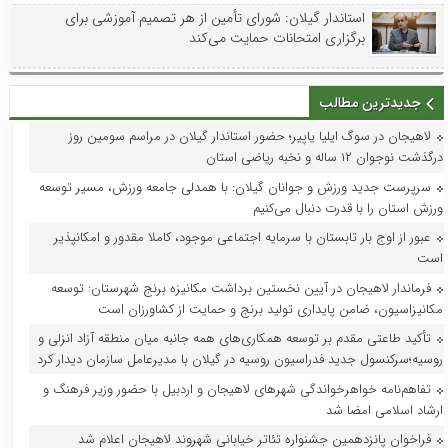
استاندار گیلان: شورای تأمین از هر تصمیم آموزشی برای
برگزاری امتحانات حمایت می‌کند
جدیدترین مطالب
لاهیجان در سوگ ایلیا یاپیر؛ حضور استاندار گیلان در مراسم سومین روز
درگذشت نوجوان ۱۲ ساله و نخبه ریاضی استان
سرپرست جدید ورزش و جوانان گیلان: با همدلی جامعه ورزش، مسیر توسعه
ورزش استان را با قدرت دنبال می‌کنیم
عبور از اوج بار تابستان با سرمایه اجتماعی موجود، کاملا مقدور و امکانپذیر
است
فرماندار لاهیجان در آیین نخستین برداشت مکانیزه برنج شهرستان: توسعه
مکانیزاسیون، ضامن پایداری تولید برنج و حمایت از کشاورزان است
تأکید طاعتی مقدم بر توسعه همکاری‌های همه جانبه میان منطقه آزاد انزلی و
روسیه؛سرکنسول جدید فدراسیون روسیه در گیلان با مدیرعامل سازمان دیدار کرد
تفاهم‌نامه خواهرخواندگی شهرهای لاهیجان و اردبیل با حضور وزیر فرهنگ و
ارشاد اسلامی امضا شد
فراخوان پانزدهمین جشنواره تئاتر خیابانی شهروند لاهیجان اعلام شد