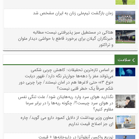
زمان بازگشت تیم‌ملی زنان به ایران مشخص شد
هتاکی در مستطیل سبز پذیرفتنی نیست؛ مطالبه
خبرنگاران گیلان برای برخورد قاطع با حواشی دیدار ملوان
و تراکتور
سلامت
بر اساس تازه‌ترین تحقیقات: کاهش چربی شکمی
می‌تواند مغز را دهه‌ها جوان‌تر نگه دارد/ ظهور دیابت
«نوع ۳»؛ حتی لاغرها هم در امان نیستند/ چرا چربی دور
شکم صرفاً یک خطر قلبی نیست؟
نگذارید هوای سرد وارد ریه‌هایتان شود/ علت تنگی نفس
در هوای سرد چیست؟/ چگونه ریه‌ها را در برابر سرما
مقاوم کنیم؟
معاون وزیر بهداشت از دلایل کمبود دارو می گوید/ چاره
ای جز اصلاح قیمت نداریم
توزیع واکسن‌ آنفلوآنزا در داروخانه‌ها + قیمت