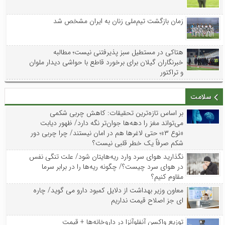
زمان بازگشت تیم‌ملی زنان به ایران مشخص شد
هتاکی در مستطیل سبز پذیرفتنی نیست؛ مطالبه
خبرنگاران گیلان برای برخورد قاطع با حواشی دیدار ملوان
و تراکتور
سلامت
بر اساس تازه‌ترین تحقیقات: کاهش چربی شکمی
می‌تواند مغز را دهه‌ها جوان‌تر نگه دارد/ ظهور دیابت
«نوع ۳»؛ حتی لاغرها هم در امان نیستند/ چرا چربی دور
شکم صرفاً یک خطر قلبی نیست؟
نگذارید هوای سرد وارد ریه‌هایتان شود/ علت تنگی نفس
در هوای سرد چیست؟/ چگونه ریه‌ها را در برابر سرما
مقاوم کنیم؟
معاون وزیر بهداشت از دلایل کمبود دارو می گوید/ چاره
ای جز اصلاح قیمت نداریم
توزیع واکسن‌ آنفلوآنزا در داروخانه‌ها + قیمت