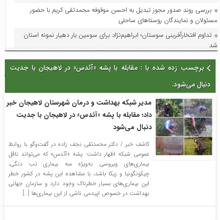
بررسی روند صدور مجوز تبدیل به احسن موقوفه محمدتقی کریم با حضور
مسئولان و نمایندگان روستاهای ساحلی
تداوم افتخارآفرینی سوستان؛ ابراهیم‌نژاد برای سومین بار دهیار نمونه استان
شد
فرماندار لاهیجان در جلسه هماهنگی جشنواره رسانه‌ای چای:جشنواره رسانه‌ای
برچسب زده شده با : مقابله با پشه «آئدس» در لاهیجان با جدیت
چای، فرصتی برای تقویت برند لاهیجان و فرهنگ مصرف چای ایرانی است
دنبال می‌شود.
استاندار گیلان؛ گیلان می‌تواند قطب ملی اردوها و مسابقات ورزش کارگری
شود
مدیر شبکه بهداشت و درمان شهرستان لاهیجان خبر
با حضور مدیر امور عمرانی، زیربنایی و محیط زیست دبیرخانه شورای‌عالی
داد؛ مقابله با پشه «آئدس» در لاهیجان با جدیت
مناطق آزاد و ویژه اقتصادی؛ آخرین وضعیت پروژه‌های عمرانی منطقه آزاد انزلی
دنبال می‌شود
بررسی شد
در راستای ظرفیت‌سازی و توسعه: فاز اول افزایش ظرفیت پست لاهیجان۲ به
کاشف خبر / دکتر محمدتقی نجف زاده در گفت‌وگو با روابط
عمومی شبکه اظهار داشت: پشه «آئدس» که می‌تواند ناقل
بهره‌برداری و در مدار قرار گرفت
بیماری‌های ویروسی به‌ویژه سه بیماری تب دنگی،
با حضور معاون امور هنری وزارت فرهنگ و ارشاد اسلامی؛جلسه شورای
چیکونگونیا و زیکا باشد، با مشاهده این پشه در کشور خطر
سیاستگذاری جشنواره تئاتر خیابانی شهروند لاهیجان برگزار شد
این بیماری‌های بسیار خطرناک وجود دارد و سازمان جهانی
بهداشت در خصوص اپیدمی ناشی از این بیماری‌ها […]