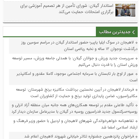
استاندار گیلان: شورای تأمین از هر تصمیم آموزشی برای
برگزاری امتحانات حمایت می‌کند
جدیدترین مطالب
لاهیجان در سوگ ایلیا یاپیر؛ حضور استاندار گیلان در مراسم سومین روز
درگذشت نوجوان ۱۲ ساله و نخبه ریاضی استان
سرپرست جدید ورزش و جوانان گیلان: با همدلی جامعه ورزش، مسیر توسعه
ورزش استان را با قدرت دنبال می‌کنیم
عبور از اوج بار تابستان با سرمایه اجتماعی موجود، کاملا مقدور و امکانپذیر
است
فرماندار لاهیجان در آیین نخستین برداشت مکانیزه برنج شهرستان: توسعه
مکانیزاسیون، ضامن پایداری تولید برنج و حمایت از کشاورزان است
تأکید طاعتی مقدم بر توسعه همکاری‌های همه جانبه میان منطقه آزاد انزلی و
روسیه؛سرکنسول جدید فدراسیون روسیه در گیلان با مدیرعامل سازمان دیدار کرد
تفاهم‌نامه خواهرخواندگی شهرهای لاهیجان و اردبیل با حضور وزیر فرهنگ و
ارشاد اسلامی امضا شد
فراخوان پانزدهمین جشنواره تئاتر خیابانی شهروند لاهیجان اعلام شد