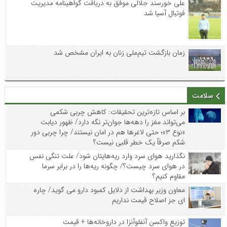
علی خورسند جلالی موفق به دریافت گواهینامه مدیریت
فوتبال آسیا شد
زمان بازگشت تیم‌ملی زنان به ایران مشخص شد
سلامت
بر اساس تازه‌ترین تحقیقات: کاهش چربی شکمی
می‌تواند مغز را دهه‌ها جوان‌تر نگه دارد/ ظهور دیابت
«نوع ۳»؛ حتی لاغرها هم در امان نیستند/ چرا چربی دور
شکم صرفاً یک خطر قلبی نیست؟
نگذارید هوای سرد وارد ریه‌هایتان شود/ علت تنگی نفس
در هوای سرد چیست؟/ چگونه ریه‌ها را در برابر سرما
مقاوم کنیم؟
معاون وزیر بهداشت از دلایل کمبود دارو می گوید/ چاره
ای جز اصلاح قیمت نداریم
توزیع واکسن‌ آنفلوآنزا در داروخانه‌ها + قیمت