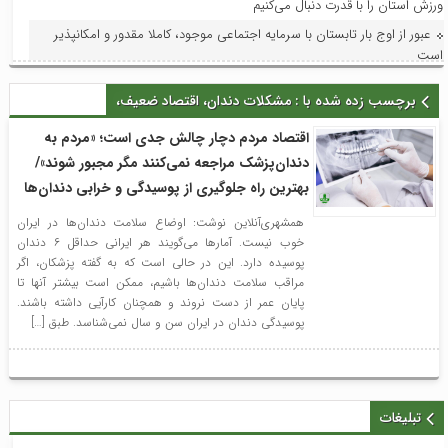
ورزش استان را با قدرت دنبال می‌کنیم
عبور از اوج بار تابستان با سرمایه اجتماعی موجود، کاملا مقدور و امکانپذیر
است
فرماندار لاهیجان در آیین نخستین برداشت مکانیزه برنج شهرستان: توسعه
برچسب زده شده با : مشکلات دندان، اقتصاد ضعیف،
مکانیزاسیون، ضامن پایداری تولید برنج و حمایت از کشاورزان است
تأکید طاعتی مقدم بر توسعه همکاری‌های همه جانبه میان منطقه آزاد انزلی و
اقتصاد مردم دچار چالش‌ جدی است؛ «مردم به
روسیه؛سرکنسول جدید فدراسیون روسیه در گیلان با مدیرعامل سازمان دیدار کرد
دندان‌پزشک مراجعه نمی‌کنند مگر مجبور شوند»/
تفاهم‌نامه خواهرخواندگی شهرهای لاهیجان و اردبیل با حضور وزیر فرهنگ و
بهترین راه جلوگیری از پوسیدگی و خرابی دندان‌ها
ارشاد اسلامی امضا شد
همشهری‌آنلاین نوشت: اوضاع سلامت دندان‌ها در ایران
فراخوان پانزدهمین جشنواره تئاتر خیابانی شهروند لاهیجان اعلام شد
خوب نیست. آمارها می‌گویند هر ایرانی حداقل ۶ دندان
پوسیده دارد. این در حالی است که به گفته پزشکان، اگر
بررسی روند صدور مجوز تبدیل به احسن موقوفه محمدتقی کریم با حضور
مراقب سلامت دندان‌ها باشیم، ممکن است بیشتر آنها تا
مسئولان و نمایندگان روستاهای ساحلی
پایان عمر از دست نروند و همچنان کارآیی داشته باشند.
پوسیدگی دندان در ایران سن و سال نمی‌شناسد. طبق […]
تبلیغات