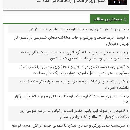
حضور وزیر فرهنگ و ارشاد اسلامی امضا شد
جدیدترین مطالب
سفر دولت؛ فرصتی برای تعیین تکلیف چالش‌های چندساله گیلان
توسعه زیرساخت‌های ورزشی و جلب مشارکت بخش خصوصی در دستور کار
ورزش لاهیجان
پیام مدیرعامل سازمان منطقه آزاد انزلی به مناسبت روز خبرنگار؛ رسانه‌ها،
قطب‌نمای مسیر توسعه در هاب اقتصادی شمال کشور
گیلان رتبه نخست کشور در اشتغال و حرفه‌آموزی زندانیان را کسب کرد/
وسکویی: «هر زندانیِ شاغل، امیدی دوباره برای یک خانواده است
شهردار لاهیجان از تملک دو قطعه زمین در مسیر بلوار دکتر حکیم زاده به
دانشگاه خبر داد
جلسه شورای سیاست گذاری جشنواره تئاتر خیابانی شهروند لاهیجان برگزار
شد
لاهیجان در سوگ ایلیا یاپیر؛ حضور استاندار گیلان در مراسم سومین روز
درگذشت نوجوان ۱۲ ساله و نخبه ریاضی استان
سرپرست جدید ورزش و جوانان گیلان: با همدلی جامعه ورزش، مسیر توسعه