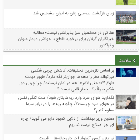
زمان بازگشت تیم‌ملی زنان به ایران مشخص شد
هتاکی در مستطیل سبز پذیرفتنی نیست؛ مطالبه
خبرنگاران گیلان برای برخورد قاطع با حواشی دیدار ملوان
و تراکتور
سلامت
بر اساس تازه‌ترین تحقیقات: کاهش چربی شکمی
می‌تواند مغز را دهه‌ها جوان‌تر نگه دارد/ ظهور دیابت
«نوع ۳»؛ حتی لاغرها هم در امان نیستند/ چرا چربی دور
شکم صرفاً یک خطر قلبی نیست؟
نگذارید هوای سرد وارد ریه‌هایتان شود/ علت تنگی نفس
در هوای سرد چیست؟/ چگونه ریه‌ها را در برابر سرما
مقاوم کنیم؟
معاون وزیر بهداشت از دلایل کمبود دارو می گوید/ چاره
ای جز اصلاح قیمت نداریم
توزیع واکسن‌ آنفلوآنزا در داروخانه‌ها + قیمت