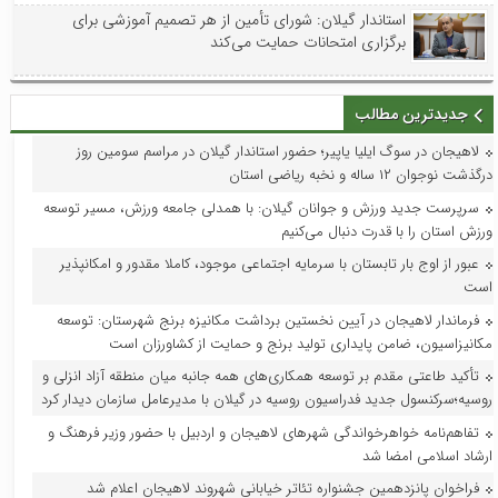
استاندار گیلان: شورای تأمین از هر تصمیم آموزشی برای
برگزاری امتحانات حمایت می‌کند
جدیدترین مطالب
لاهیجان در سوگ ایلیا یاپیر؛ حضور استاندار گیلان در مراسم سومین روز
درگذشت نوجوان ۱۲ ساله و نخبه ریاضی استان
سرپرست جدید ورزش و جوانان گیلان: با همدلی جامعه ورزش، مسیر توسعه
ورزش استان را با قدرت دنبال می‌کنیم
عبور از اوج بار تابستان با سرمایه اجتماعی موجود، کاملا مقدور و امکانپذیر
است
فرماندار لاهیجان در آیین نخستین برداشت مکانیزه برنج شهرستان: توسعه
مکانیزاسیون، ضامن پایداری تولید برنج و حمایت از کشاورزان است
تأکید طاعتی مقدم بر توسعه همکاری‌های همه جانبه میان منطقه آزاد انزلی و
روسیه؛سرکنسول جدید فدراسیون روسیه در گیلان با مدیرعامل سازمان دیدار کرد
تفاهم‌نامه خواهرخواندگی شهرهای لاهیجان و اردبیل با حضور وزیر فرهنگ و
ارشاد اسلامی امضا شد
فراخوان پانزدهمین جشنواره تئاتر خیابانی شهروند لاهیجان اعلام شد