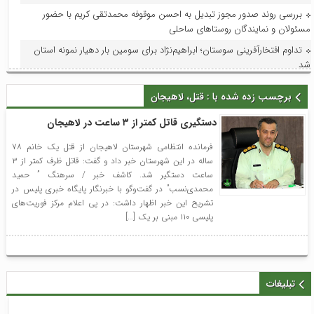
بررسی روند صدور مجوز تبدیل به احسن موقوفه محمدتقی کریم با حضور
مسئولان و نمایندگان روستاهای ساحلی
تداوم افتخارآفرینی سوستان؛ ابراهیم‌نژاد برای سومین بار دهیار نمونه استان
شد
فرماندار لاهیجان در جلسه هماهنگی جشنواره رسانه‌ای چای:جشنواره رسانه‌ای
برچسب زده شده با : قتل، لاهیجان
چای، فرصتی برای تقویت برند لاهیجان و فرهنگ مصرف چای ایرانی است
استاندار گیلان؛ گیلان می‌تواند قطب ملی اردوها و مسابقات ورزش کارگری
دستگیری قاتل کمتر از ۳ ساعت در لاهیجان
شود
فرمانده انتظامی شهرستان لاهیجان از قتل یک خانم ۷۸
با حضور مدیر امور عمرانی، زیربنایی و محیط زیست دبیرخانه شورای‌عالی
ساله در این شهرستان خبر داد و گفت: قاتل ظرف کمتر از ۳
مناطق آزاد و ویژه اقتصادی؛ آخرین وضعیت پروژه‌های عمرانی منطقه آزاد انزلی
ساعت دستگیر شد. کاشف خبر / سرهنگ ” حمید
بررسی شد
محمدی‌نسب” در گفت‌وگو با خبرنگار پایگاه خبری پلیس در
تشریح این خبر اظهار داشت: در پی اعلام مرکز فوریت‌های
در راستای ظرفیت‌سازی و توسعه: فاز اول افزایش ظرفیت پست لاهیجان۲ به
پلیسی ۱۱۰ مبنی بر یک […]
بهره‌برداری و در مدار قرار گرفت
با حضور معاون امور هنری وزارت فرهنگ و ارشاد اسلامی؛جلسه شورای
سیاستگذاری جشنواره تئاتر خیابانی شهروند لاهیجان برگزار شد
تبلیغات