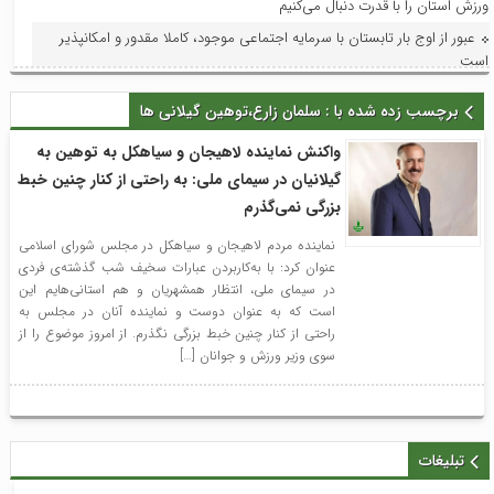
ورزش استان را با قدرت دنبال می‌کنیم
عبور از اوج بار تابستان با سرمایه اجتماعی موجود، کاملا مقدور و امکانپذیر
است
فرماندار لاهیجان در آیین نخستین برداشت مکانیزه برنج شهرستان: توسعه
برچسب زده شده با : سلمان زارع،توهین گیلانی ها
مکانیزاسیون، ضامن پایداری تولید برنج و حمایت از کشاورزان است
تأکید طاعتی مقدم بر توسعه همکاری‌های همه جانبه میان منطقه آزاد انزلی و
واکنش نماینده لاهیجان و سیاهکل به توهین به
روسیه؛سرکنسول جدید فدراسیون روسیه در گیلان با مدیرعامل سازمان دیدار کرد
گیلانیان در سیمای ملی: به راحتی از کنار چنین خبط
تفاهم‌نامه خواهرخواندگی شهرهای لاهیجان و اردبیل با حضور وزیر فرهنگ و
بزرگی نمی‌گذرم
ارشاد اسلامی امضا شد
نماینده مردم لاهیجان و سیاهکل در مجلس شورای اسلامی
فراخوان پانزدهمین جشنواره تئاتر خیابانی شهروند لاهیجان اعلام شد
عنوان کرد: با به‌کاربردن عبارات سخیف شب گذشته‌ی فردی
در سیمای ملی، انتظار همشهریان و هم استانی‌هایم این
بررسی روند صدور مجوز تبدیل به احسن موقوفه محمدتقی کریم با حضور
است که به عنوان دوست و نماینده‌ آنان در مجلس به
مسئولان و نمایندگان روستاهای ساحلی
راحتی از کنار چنین خبط بزرگی نگذرم. از امروز موضوع را از
سوی وزیر ورزش و جوانان […]
تبلیغات