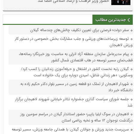
حضور وزیر فرهنگ و ارشاد اسلامی امضا شد
جدیدترین مطالب
سفر دولت؛ فرصتی برای تعیین تکلیف چالش‌های چندساله گیلان
توسعه زیرساخت‌های ورزشی و جلب مشارکت بخش خصوصی در دستور کار
ورزش لاهیجان
پیام مدیرعامل سازمان منطقه آزاد انزلی به مناسبت روز خبرنگار؛ رسانه‌ها،
قطب‌نمای مسیر توسعه در هاب اقتصادی شمال کشور
گیلان رتبه نخست کشور در اشتغال و حرفه‌آموزی زندانیان را کسب کرد/
وسکویی: «هر زندانیِ شاغل، امیدی دوباره برای یک خانواده است
شهردار لاهیجان از تملک دو قطعه زمین در مسیر بلوار دکتر حکیم زاده به
دانشگاه خبر داد
جلسه شورای سیاست گذاری جشنواره تئاتر خیابانی شهروند لاهیجان برگزار
شد
لاهیجان در سوگ ایلیا یاپیر؛ حضور استاندار گیلان در مراسم سومین روز
درگذشت نوجوان ۱۲ ساله و نخبه ریاضی استان
سرپرست جدید ورزش و جوانان گیلان: با همدلی جامعه ورزش، مسیر توسعه