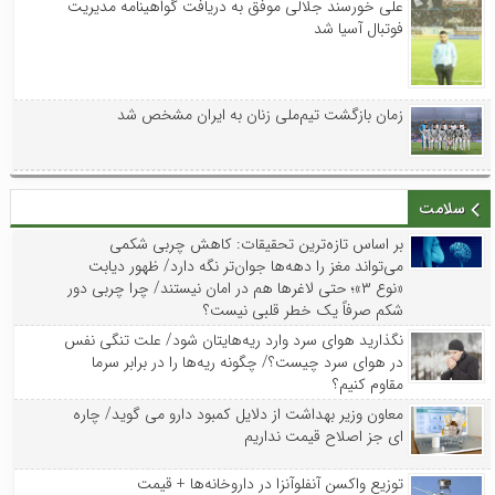
علی خورسند جلالی موفق به دریافت گواهینامه مدیریت
فوتبال آسیا شد
زمان بازگشت تیم‌ملی زنان به ایران مشخص شد
سلامت
بر اساس تازه‌ترین تحقیقات: کاهش چربی شکمی
می‌تواند مغز را دهه‌ها جوان‌تر نگه دارد/ ظهور دیابت
«نوع ۳»؛ حتی لاغرها هم در امان نیستند/ چرا چربی دور
شکم صرفاً یک خطر قلبی نیست؟
نگذارید هوای سرد وارد ریه‌هایتان شود/ علت تنگی نفس
در هوای سرد چیست؟/ چگونه ریه‌ها را در برابر سرما
مقاوم کنیم؟
معاون وزیر بهداشت از دلایل کمبود دارو می گوید/ چاره
ای جز اصلاح قیمت نداریم
توزیع واکسن‌ آنفلوآنزا در داروخانه‌ها + قیمت