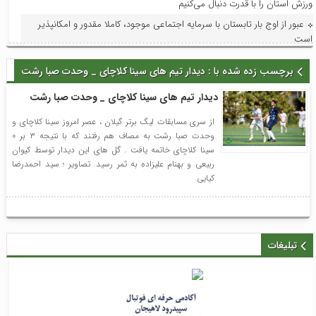
ورزش استان را با قدرت دنبال می‌کنیم
عبور از اوج بار تابستان با سرمایه اجتماعی موجود، کاملا مقدور و امکانپذیر
است
فرماندار لاهیجان در آیین نخستین برداشت مکانیزه برنج شهرستان: توسعه
برچسب زده شده با : دیدار تیم های سینا کلاچای _ وحدت صبا رشت
مکانیزاسیون، ضامن پایداری تولید برنج و حمایت از کشاورزان است
تأکید طاعتی مقدم بر توسعه همکاری‌های همه جانبه میان منطقه آزاد انزلی و
دیدار تیم های سینا کلاچای _ وحدت صبا رشت
روسیه؛سرکنسول جدید فدراسیون روسیه در گیلان با مدیرعامل سازمان دیدار کرد
از سری مسابقات لیگ برتر گیلان ، عصر امروز سینا کلاچای و
تفاهم‌نامه خواهرخواندگی شهرهای لاهیجان و اردبیل با حضور وزیر فرهنگ و
وحدت صبا رشت به مصاف هم رفتند که با نتیجه ۳ بر ۰
ارشاد اسلامی امضا شد
سینا کلاچای خاتمه یافت . گل های این دیدار توسط کیوان
ربیعی و بهنام علیزاده به ثمر رسید. تصاویر ؛ سید احمدرضا
فراخوان پانزدهمین جشنواره تئاتر خیابانی شهروند لاهیجان اعلام شد
کیایی
بررسی روند صدور مجوز تبدیل به احسن موقوفه محمدتقی کریم با حضور
مسئولان و نمایندگان روستاهای ساحلی
تبلیغات