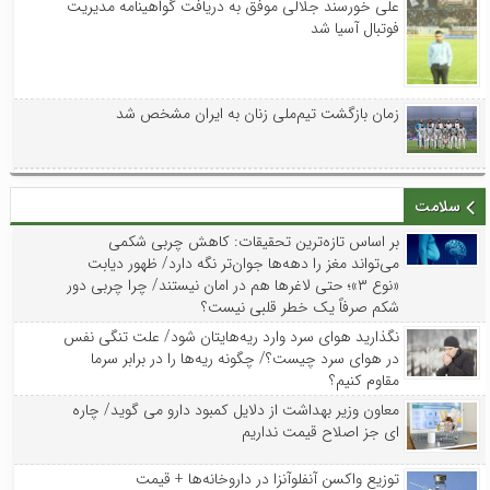
علی خورسند جلالی موفق به دریافت گواهینامه مدیریت
فوتبال آسیا شد
زمان بازگشت تیم‌ملی زنان به ایران مشخص شد
سلامت
بر اساس تازه‌ترین تحقیقات: کاهش چربی شکمی
می‌تواند مغز را دهه‌ها جوان‌تر نگه دارد/ ظهور دیابت
«نوع ۳»؛ حتی لاغرها هم در امان نیستند/ چرا چربی دور
شکم صرفاً یک خطر قلبی نیست؟
نگذارید هوای سرد وارد ریه‌هایتان شود/ علت تنگی نفس
در هوای سرد چیست؟/ چگونه ریه‌ها را در برابر سرما
مقاوم کنیم؟
معاون وزیر بهداشت از دلایل کمبود دارو می گوید/ چاره
ای جز اصلاح قیمت نداریم
توزیع واکسن‌ آنفلوآنزا در داروخانه‌ها + قیمت