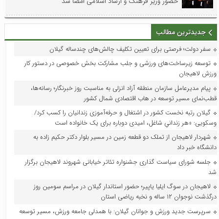
حضور وزیر فرهنگ و ارشاد اسلامی امضا شد
جدیدترین مطالب
سفر دولت؛ فرصتی برای تعیین تکلیف چالش‌های چندساله گیلان
توسعه زیرساخت‌های ورزشی و جلب مشارکت بخش خصوصی در دستور کار
ورزش لاهیجان
پیام مدیرعامل سازمان منطقه آزاد انزلی به مناسبت روز خبرنگار؛ رسانه‌ها،
قطب‌نمای مسیر توسعه در هاب اقتصادی شمال کشور
گیلان رتبه نخست کشور در اشتغال و حرفه‌آموزی زندانیان را کسب کرد/
وسکویی: «هر زندانیِ شاغل، امیدی دوباره برای یک خانواده است
شهردار لاهیجان از تملک دو قطعه زمین در مسیر بلوار دکتر حکیم زاده به
دانشگاه خبر داد
جلسه شورای سیاست گذاری جشنواره تئاتر خیابانی شهروند لاهیجان برگزار
شد
لاهیجان در سوگ ایلیا یاپیر؛ حضور استاندار گیلان در مراسم سومین روز
درگذشت نوجوان ۱۲ ساله و نخبه ریاضی استان
سرپرست جدید ورزش و جوانان گیلان: با همدلی جامعه ورزش، مسیر توسعه